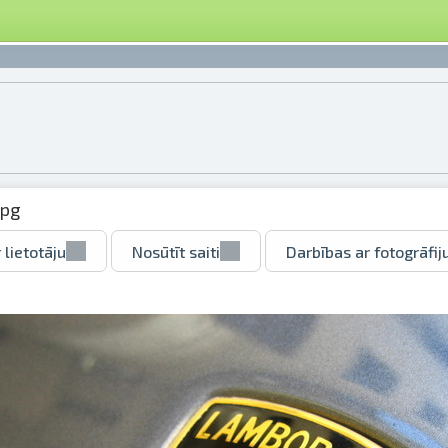
jpg
 lietotāju
Nosūtīt saiti
Darbības ar fotogrāfij