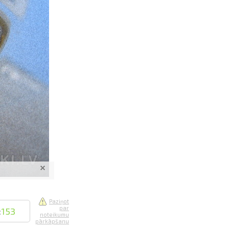
saistē
foto
ātienē
Paziņot
par
:
153
noteikumu
pārkāpšanu