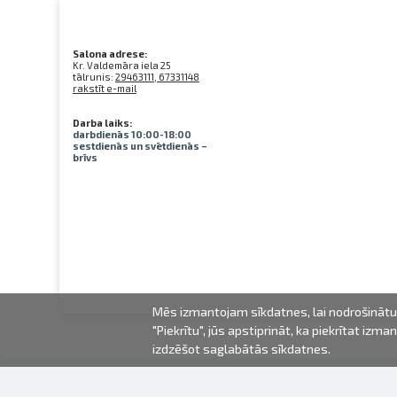
Salona adrese:
Kr. Valdemāra iela 25
tālrunis:
29463111, 67331148
rakstīt e-mail
Darba laiks:
darbdienās 10:00-18:00
sestdienās un svētdienās –
brīvs
Mēs izmantojam sīkdatnes, lai nodrošinātu 
"Piekrītu", jūs apstiprināt, ka piekrītat iz
izdzēšot saglabātās sīkdatnes.