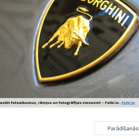
Izdrukas 1h laikā Rīgā – pasūtiet tieš
Dažādi formāti un papīra veidi jūsu 
Piegāde visā Latvijā vai saņemšana kl
asūti fotoalbumus, rāmjus un fotogrāfijas vienuviet – Fotki.lv..
fotki.lv
Parādīšanās