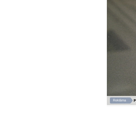
P
Reklāma