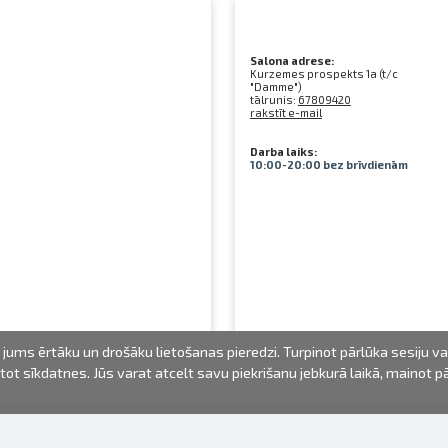
Salona adrese:
Kurzemes prospekts 1a (t/c
"Damme")
tālrunis:
67809420
rakstīt e-mail
Darba laiks:
10:00-20:00 bez brīvdienām
jums ērtāku un drošāku lietošanas pieredzi. Turpinot pārlūka sesiju v
mantot sīkdatnes. Jūs varat atcelt savu piekrišanu jebkurā laikā, mainot 