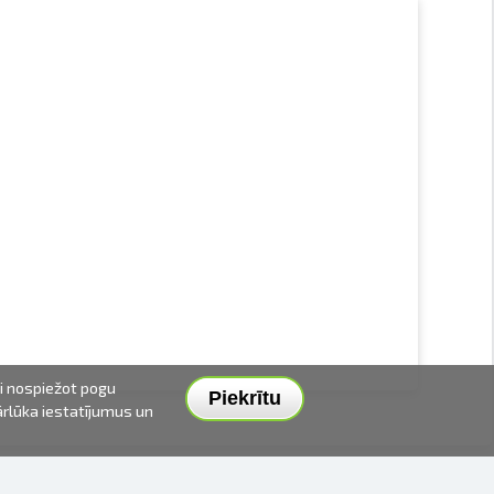
ai nospiežot pogu
Piekrītu
pārlūka iestatījumus un