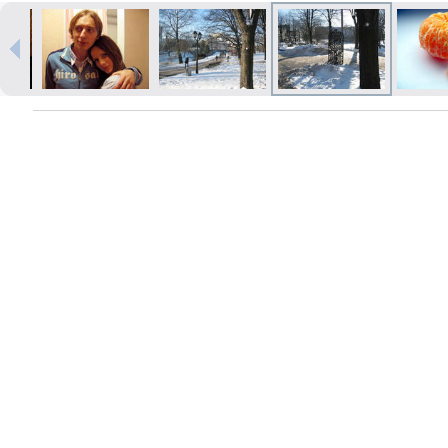
Izdrukas 1h laikā Rīgā – pasūtiet
tiešsaistē
Dažādi formāti un papīra veidi
jūsu foto
Piegāde visā Latvijā vai
saņemšana klātienē