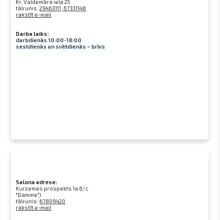
Kr. Valdemāra iela 25
tālrunis:
29463111, 67331148
rakstīt e-mail
Darba laiks:
darbdienās 10:00-18:00
sestdienās un svētdienās – brīvs
Salona adrese:
Kurzemes prospekts 1a (t/c
"Damme")
tālrunis:
67809420
rakstīt e-mail