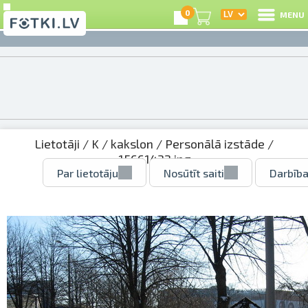
0
MENU
Lietotāji
/
K
/
kakslon
/
Personālā izstāde
/
15661432.jpg
Par lietotāju
Nosūtīt saiti
Darbība