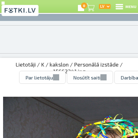
0
MENU
Lietotāji
/
K
/
kakslon
/
Personālā izstāde
/
15662341.jpg
Par lietotāju
Nosūtīt saiti
Darbība