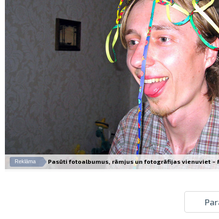
Pasūti fotoalbumus, rāmjus un fotogrāfijas vienuviet – Fo
Reklāma
Par