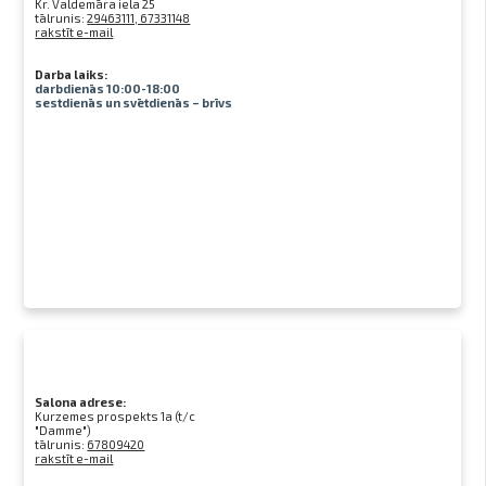
Kr. Valdemāra iela 25
tālrunis:
29463111, 67331148
rakstīt e-mail
Darba laiks:
darbdienās 10:00-18:00
sestdienās un svētdienās – brīvs
Salona adrese:
Kurzemes prospekts 1a (t/c
"Damme")
tālrunis:
67809420
rakstīt e-mail