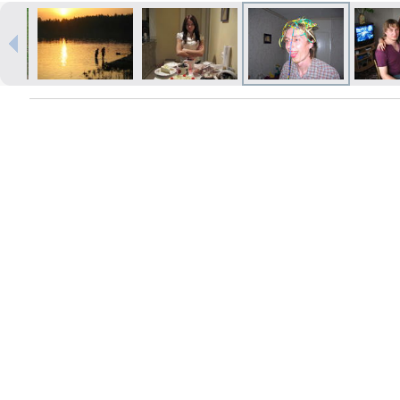
Izdrukas 1h laikā Rīgā – pasūtiet
tiešsaistē
Dažādi formāti un papīra veidi
jūsu foto
Piegāde visā Latvijā vai
saņemšana klātienē