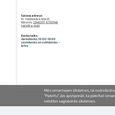
Salona adrese:
Kr. Valdemāra iela 25
tālrunis:
29463111, 67331148
rakstīt e-mail
Darba laiks:
darbdienās 10:00-18:00
sestdienās un svētdienās –
brīvs
Mēs izmantojam sīkdatnes, lai nodrošinātu 
"Piekrītu", jūs apstiprināt, ka piekrītat iz
izdzēšot saglabātās sīkdatnes.