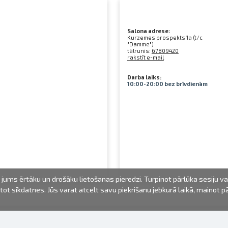
Salona adrese:
Kurzemes prospekts 1a (t/c
"Damme")
tālrunis:
67809420
rakstīt e-mail
Darba laiks:
10:00-20:00 bez brīvdienām
jums ērtāku un drošāku lietošanas pieredzi. Turpinot pārlūka sesiju v
mantot sīkdatnes. Jūs varat atcelt savu piekrišanu jebkurā laikā, mainot 