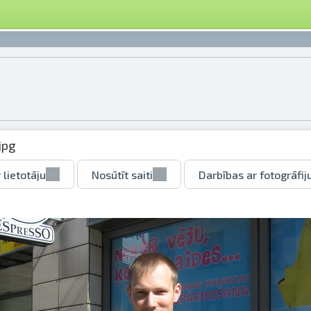
jpg
 lietotāju
Nosūtīt saiti
Darbības ar fotogrāfij