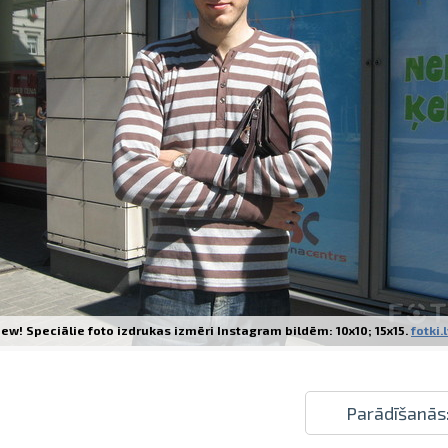
Izdrukas 1h laikā Rīgā – pasūtiet tieš
Dažādi formāti un papīra veidi jūsu 
Piegāde visā Latvijā vai saņemšana kl
ew! Speciālie foto izdrukas izmēri Instagram bildēm: 10x10; 15x15.
fotki.
Parādīšanās