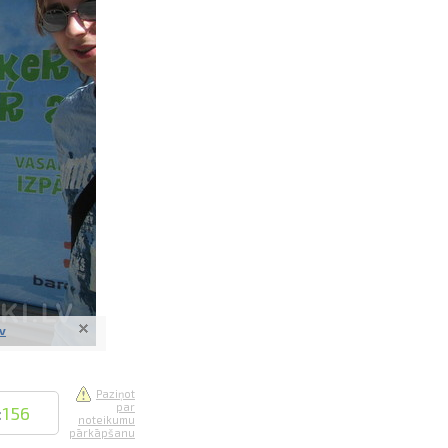
saistē
foto
ātienē
lv
Paziņot
par
:
156
noteikumu
pārkāpšanu