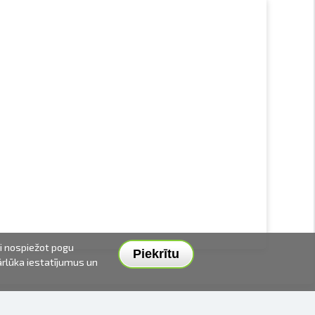
ai nospiežot pogu
Piekrītu
pārlūka iestatījumus un