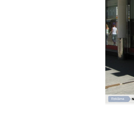
N
Reklāma