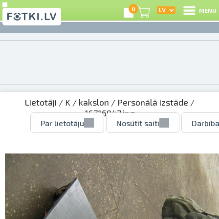
0
MENU
Lietotāji
/
K
/
kakslon
/
Personālā izstāde
/
16716947.jpg
Par lietotāju
Nosūtīt saiti
Darbība