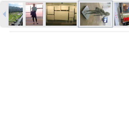
Izdrukas 1h laikā Rīgā – pasūtiet
tiešsaistē
Dažādi formāti un papīra veidi
jūsu foto
Piegāde visā Latvijā vai
saņemšana klātienē