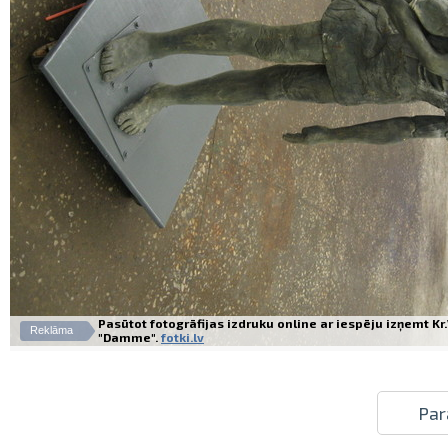
Pasūtot fotogrāfijas izdruku online ar iespēju izņemt K
Reklāma
"Damme".
fotki.lv
Par