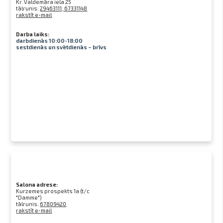
Kr. Valdemāra iela 25
tālrunis:
29463111, 67331148
rakstīt e-mail
Darba laiks:
darbdienās 10:00-18:00
sestdienās un svētdienās – brīvs
Salona adrese:
Kurzemes prospekts 1a (t/c
"Damme")
tālrunis:
67809420
rakstīt e-mail