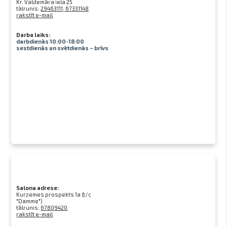
Kr. Valdemāra iela 25
tālrunis:
29463111, 67331148
rakstīt e-mail
Darba laiks:
darbdienās 10:00-18:00
sestdienās un svētdienās – brīvs
Salona adrese:
Kurzemes prospekts 1a (t/c
"Damme")
tālrunis:
67809420
rakstīt e-mail