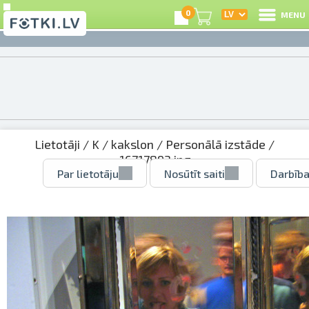
0
MENU
Lietotāji
/
K
/
kakslon
/
Personālā izstāde
/
16717893.jpg
Par lietotāju
Nosūtīt saiti
Darbība