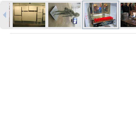
Izdrukas 1h laikā Rīgā – pasūtiet
tiešsaistē
Dažādi formāti un papīra veidi
jūsu foto
Piegāde visā Latvijā vai
saņemšana klātienē