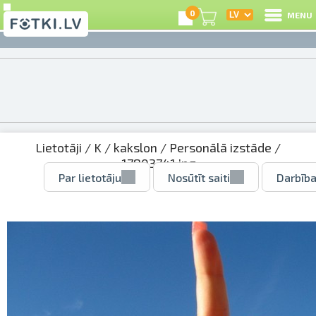
0
MENU
Lietotāji
/
K
/
kakslon
/
Personālā izstāde
/
17803741.jpg
Par lietotāju
Nosūtīt saiti
Darbība