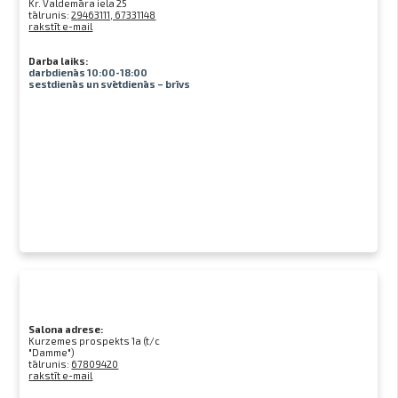
Kr. Valdemāra iela 25
tālrunis:
29463111, 67331148
rakstīt e-mail
Darba laiks:
darbdienās 10:00-18:00
sestdienās un svētdienās – brīvs
Salona adrese:
Kurzemes prospekts 1a (t/c
"Damme")
tālrunis:
67809420
rakstīt e-mail