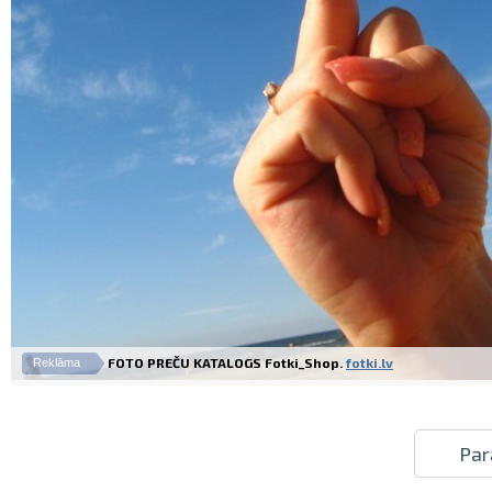
FOTO PREČU KATALOGS Fotki_Shop.
fotki.lv
Reklāma
Par