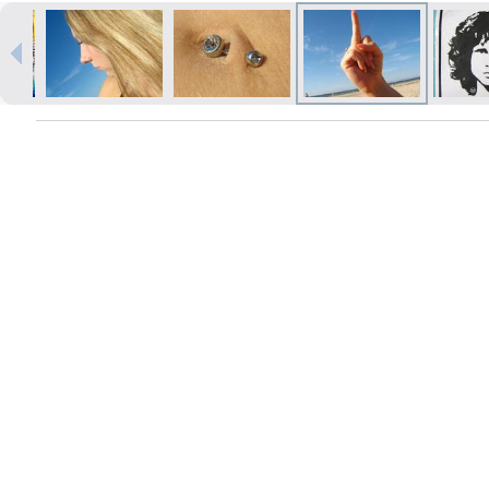
Izdrukas 1h laikā Rīgā – pasūtiet
tiešsaistē
Dažādi formāti un papīra veidi
jūsu foto
Piegāde visā Latvijā vai
saņemšana klātienē