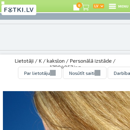
0
MENU
Lietotāji
/
K
/
kakslon
/
Personālā izstāde
/
17804057.jpg
Par lietotāju
Nosūtīt saiti
Darbība