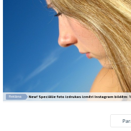
New! Speciālie foto izdrukas izmēri Instagram bildēm: 10
Reklāma
Par