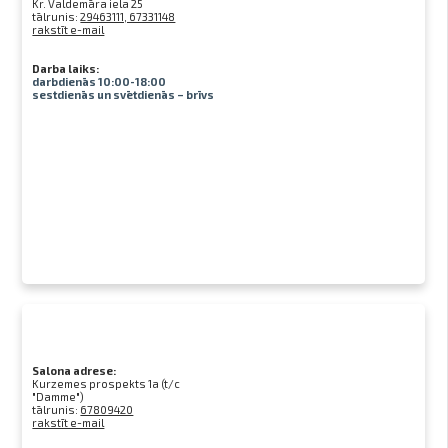
Kr. Valdemāra iela 25
tālrunis:
29463111, 67331148
rakstīt e-mail
Darba laiks:
darbdienās 10:00-18:00
sestdienās un svētdienās – brīvs
Salona adrese:
Kurzemes prospekts 1a (t/c
"Damme")
tālrunis:
67809420
rakstīt e-mail