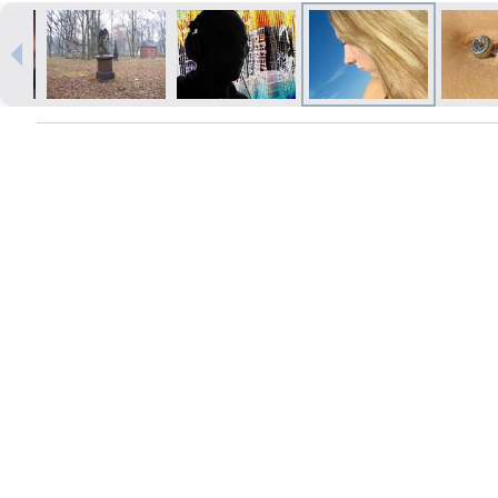
Izdrukas 1h laikā Rīgā – pasūtiet
tiešsaistē
Dažādi formāti un papīra veidi
jūsu foto
Piegāde visā Latvijā vai
saņemšana klātienē