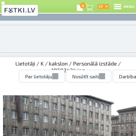
0
MENU
Lietotāji
/
K
/
kakslon
/
Personālā izstāde
/
18502434.jpg
Par lietotāju
Nosūtīt saiti
Darbība