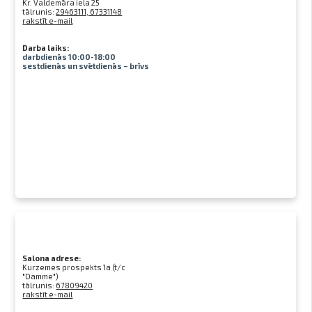
Kr. Valdemāra iela 25
tālrunis:
29463111, 67331148
rakstīt e-mail
Darba laiks:
darbdienās 10:00-18:00
sestdienās un svētdienās – brīvs
Salona adrese:
Kurzemes prospekts 1a (t/c
"Damme")
tālrunis:
67809420
rakstīt e-mail