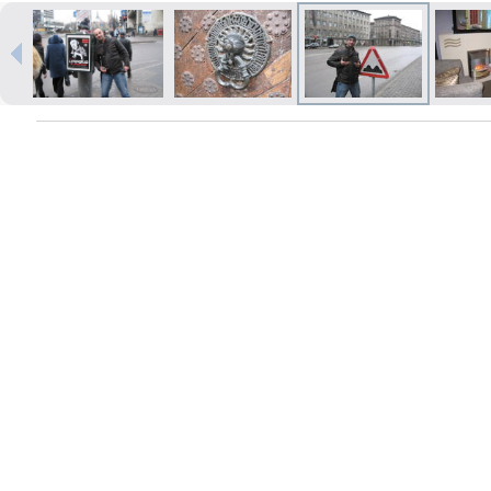
Izdrukas 1h laikā Rīgā – pasūtiet
tiešsaistē
Dažādi formāti un papīra veidi
jūsu foto
Piegāde visā Latvijā vai
saņemšana klātienē