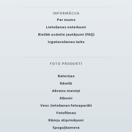
INFORMĀCIJA
Par mums
Lietošanas noteikumi
Biežāk uzdotie jautājumi (FAQ)
Izgatavošanas laiks
FOTO PRODUKTI
Baterijas
Rāmīši
dāvanu maisiņi
Albumi
Venr. lietošanas fotoaparāti
Fotofilmas
Rāmju stiprinājumi
Spoguļkamera