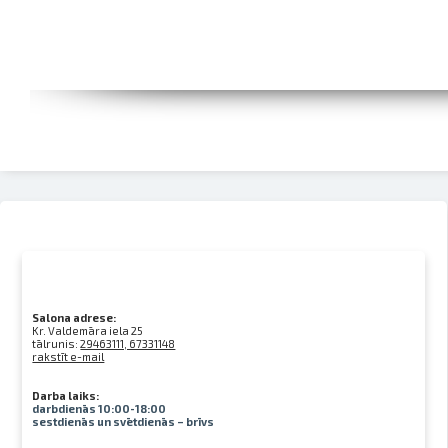
Salona adrese:
Kr. Valdemāra iela 25
tālrunis:
29463111, 67331148
rakstīt e-mail
Darba laiks:
darbdienās 10:00-18:00
sestdienās un svētdienās – brīvs