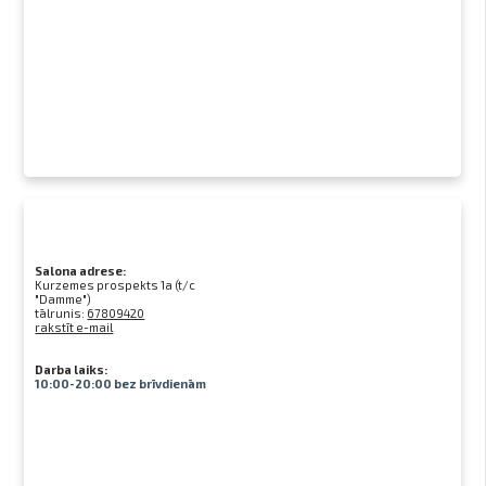
Salona adrese:
Kurzemes prospekts 1a (t/c
"Damme")
tālrunis:
67809420
rakstīt e-mail
Darba laiks:
10:00-20:00 bez brīvdienām