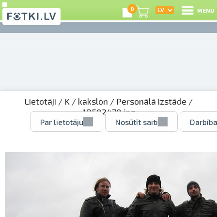
0
MENU
Lietotāji
/
K
/
kakslon
/
Personālā izstāde
/
18502470.jpg
Par lietotāju
Nosūtīt saiti
Darbība