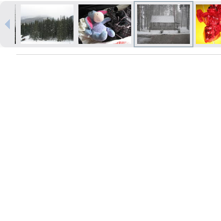
Izdrukas 1h laikā Rīgā – pasūtiet
tiešsaistē
Dažādi formāti un papīra veidi
jūsu foto
Piegāde visā Latvijā vai
saņemšana klātienē