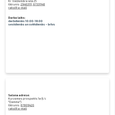
Kr. Valdemāra iela 25
tālrunis:
29463111, 67331148
rakstīt e-mail
Darba laiks:
darbdienās 10:00-18:00
sestdienās un svētdienās – brīvs
Salona adrese:
Kurzemes prospekts 1a (t/c
"Damme")
tālrunis:
67809420
rakstīt e-mail