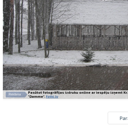
Pasūtot fotogrāfijas izdruku online ar iespēju izņemt K
Reklāma
"Damme".
fotki.lv
Par