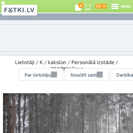
0
MENU
Lietotāji
/
K
/
kakslon
/
Personālā izstāde
/
20278943.jpg
Par lietotāju
Nosūtīt saiti
Darbība