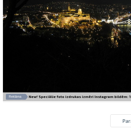
New! Speciālie foto izdrukas izmēri Instagram bildēm: 10
Reklāma
Par