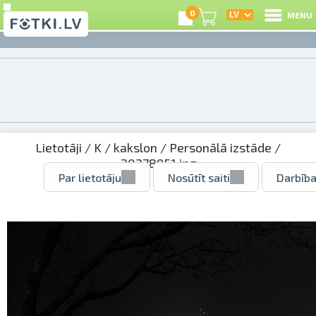
0
MENU
Lietotāji
/
K
/
kakslon
/
Personālā izstāde
/
20278951.jpg
Par lietotāju
Nosūtīt saiti
Darbība