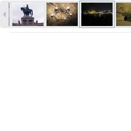
Izdrukas 1h laikā Rīgā – pasūtiet
tiešsaistē
Dažādi formāti un papīra veidi
jūsu foto
Piegāde visā Latvijā vai
saņemšana klātienē