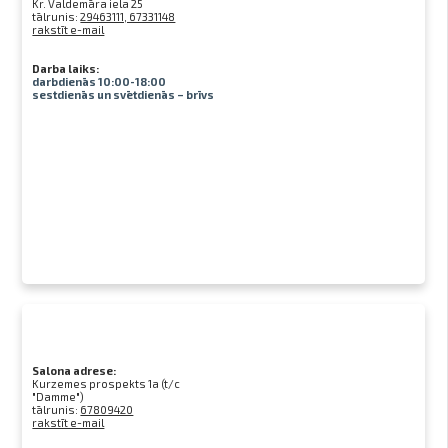
Kr. Valdemāra iela 25
tālrunis:
29463111, 67331148
rakstīt e-mail
Darba laiks:
darbdienās 10:00-18:00
sestdienās un svētdienās – brīvs
Salona adrese:
Kurzemes prospekts 1a (t/c
"Damme")
tālrunis:
67809420
rakstīt e-mail