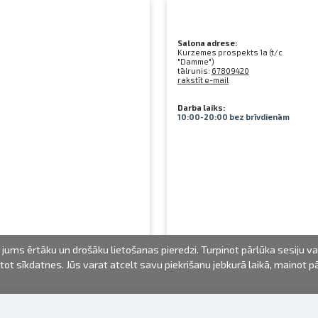
Salona adrese:
Kurzemes prospekts 1a (t/c
"Damme")
tālrunis:
67809420
rakstīt e-mail
Darba laiks:
10:00-20:00 bez brīvdienām
jums ērtāku un drošāku lietošanas pieredzi. Turpinot pārlūka sesiju v
mantot sīkdatnes. Jūs varat atcelt savu piekrišanu jebkurā laikā, mainot 