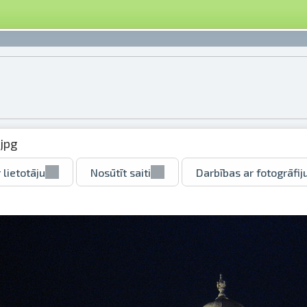
jpg
 lietotāju
Nosūtīt saiti
Darbības ar fotogrāfij