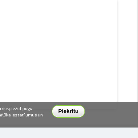
ai nospiežot pogu
Piekrītu
pārlūka iestatījumus un