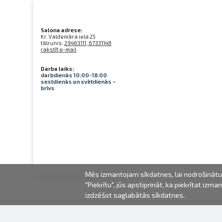
Salona adrese:
Kr. Valdemāra iela 25
tālrunis:
29463111, 67331148
rakstīt e-mail
Darba laiks:
darbdienās 10:00-18:00
sestdienās un svētdienās –
brīvs
Mēs izmantojam sīkdatnes, lai nodrošinātu 
"Piekrītu", jūs apstiprināt, ka piekrītat iz
izdzēšot saglabātās sīkdatnes.