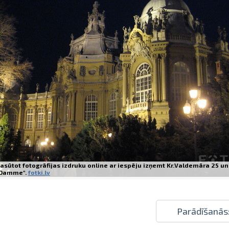
Izdrukas 1h laikā Rīgā – pasūtiet tieš
Dažādi formāti un papīra veidi jūsu 
Piegāde visā Latvijā vai saņemšana kl
asūtot fotogrāfijas izdruku online ar iespēju izņemt Kr.Valdemāra 25 un
Damme".
fotki.lv
Parādīšanās