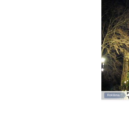
P
Reklāma
"