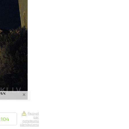
saistē
foto
ātienē
 t/c
Paziņot
par
:
104
noteikumu
pārkāpšanu