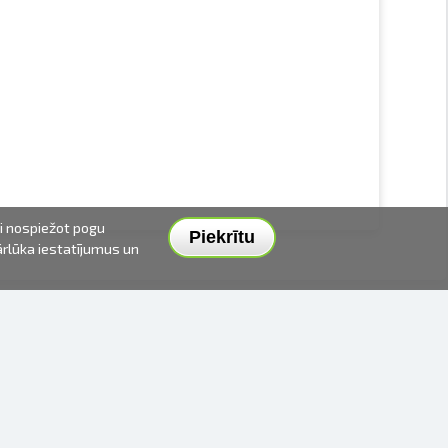
ai nospiežot pogu
Piekrītu
pārlūka iestatījumus un
PIEGĀDES VEIDI UN CENAS