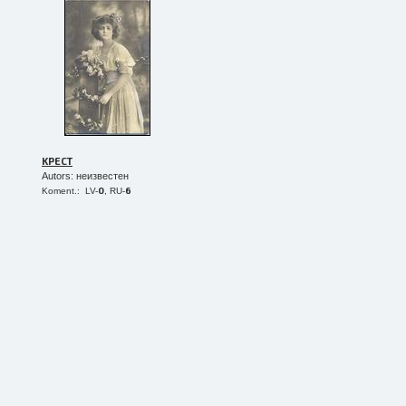
KPECT
Autors: неизвестен
0
6
Koment.: LV-
, RU-