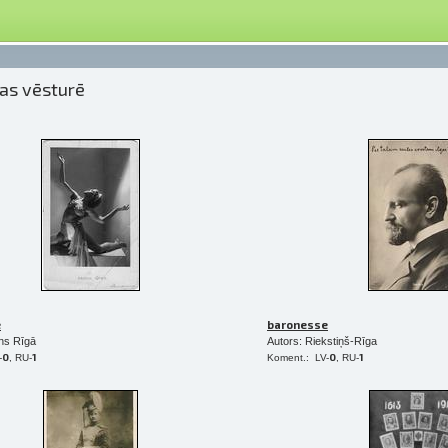
jas vēsturē
e
baronesse
ons Rīgā
Autors: Riekstiņš-Rīga
0
1
0
1
-
, RU-
Koment.: LV-
, RU-