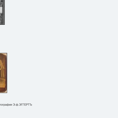
saistē
foto
ātienē
отографии Э.ф.ЭГГЕРТЪ