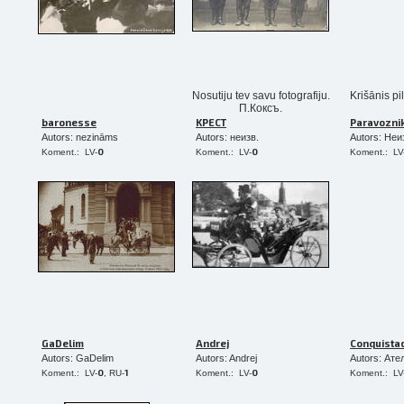
Nosutiju tev savu fotografiju.
Krišānis p
П.Коксъ.
baronesse
KPECT
Paravozni
Autors: nezināms
Autors: неизв.
Autors: Неи
0
0
Koment.: LV-
Koment.: LV-
Koment.: LV
GaDelim
Andrej
Conquista
Autors: GaDelim
Autors: Andrej
Autors: Ат
0
1
0
Koment.: LV-
, RU-
Koment.: LV-
Koment.: LV