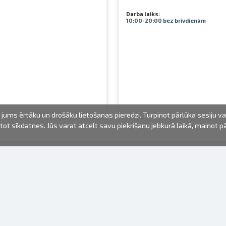
Darba laiks:
10:00-20:00 bez brīvdienām
jums ērtāku un drošāku lietošanas pieredzi. Turpinot pārlūka sesiju v
mantot sīkdatnes. Jūs varat atcelt savu piekrišanu jebkurā laikā, mainot 
FOTO PRODUKTI
INFORMĀCIJA
Par mums
Baterijas