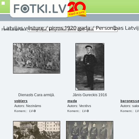
Latvijas vēsture
/
pirms 1920.gada
/ Personības Latvi
Filmēšanas laiks
Dienasts Cara armijā.
Jānis Gureckis 1916
voblers
muda
baroness
Autors: Nezināms
Autors: Vectēvs
Autors: sal
0
0
Koment.: LV-
Koment.: LV-
Koment.: LV