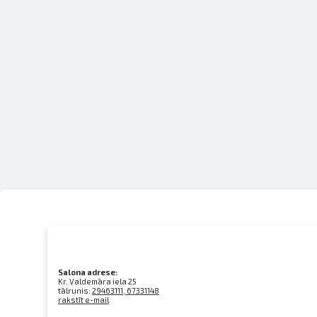
Salona adrese:
Kr. Valdemāra iela 25
tālrunis:
29463111, 67331148
rakstīt e-mail