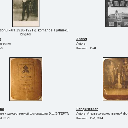
ilsoņu karā 1918-1921.g. komandēja jātnieku
brigādi
k
Andrej
звестно
Autors:
0
0
-
Koment.: LV-
Izdrukas 1h laikā Rīgā – pasūtiet tieš
Dažādi formāti un papīra veidi jūsu 
Piegāde visā Latvijā vai saņemšana kl
dor
Conquistador
елье художественной фотографии Э.ф.ЭГГЕРТЪ
Autors: Ателье художественной ф
1
1
1
1
-
, RU-
Koment.: LV-
, RU-