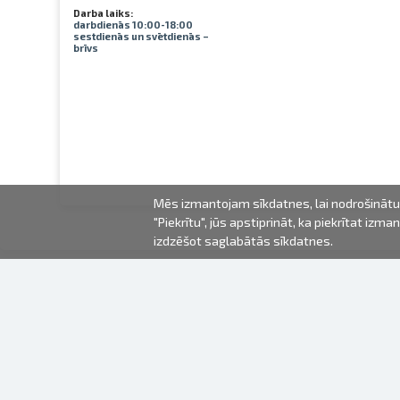
Darba laiks:
darbdienās 10:00-18:00
sestdienās un svētdienās –
brīvs
Mēs izmantojam sīkdatnes, lai nodrošinātu 
"Piekrītu", jūs apstiprināt, ka piekrītat iz
izdzēšot saglabātās sīkdatnes.
2000-2026 © Fotki.lv