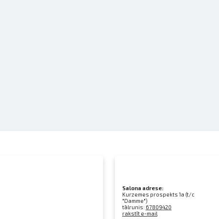
Salona adrese:
Kurzemes prospekts 1a (t/c
"Damme")
tālrunis:
67809420
rakstīt e-mail