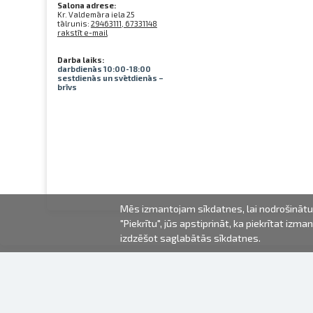
Salona adrese:
Kr. Valdemāra iela 25
tālrunis:
29463111, 67331148
rakstīt e-mail
Darba laiks:
darbdienās 10:00-18:00
sestdienās un svētdienās –
brīvs
Mēs izmantojam sīkdatnes, lai nodrošinātu 
"Piekrītu", jūs apstiprināt, ka piekrītat iz
izdzēšot saglabātās sīkdatnes.