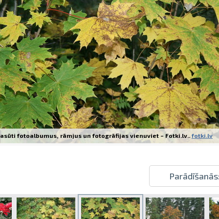
Izdrukas 1h laikā Rīgā – pasūtiet tieš
Dažādi formāti un papīra veidi jūsu 
Piegāde visā Latvijā vai saņemšana kl
asūti fotoalbumus, rāmjus un fotogrāfijas vienuviet – Fotki.lv..
fotki.lv
Parādīšanās