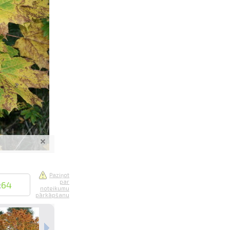
saistē
foto
ātienē
Paziņot
par
:
64
noteikumu
pārkāpšanu