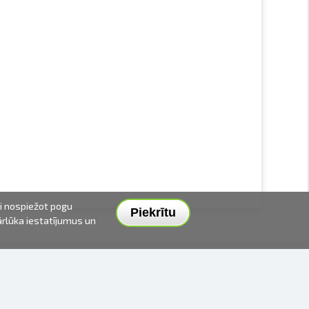
ai nospiežot pogu
Piekrītu
pārlūka iestatījumus un