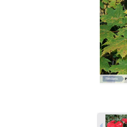
P
Reklāma