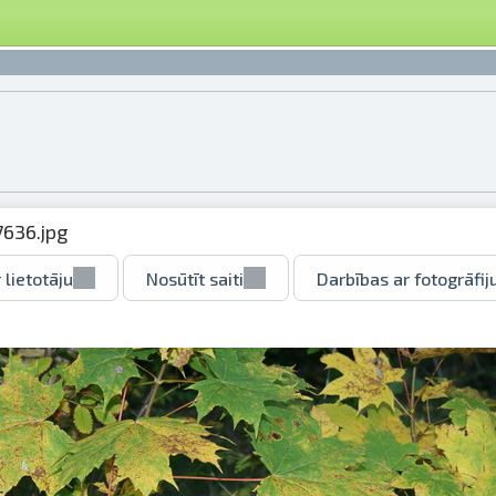
636.jpg
 lietotāju
Nosūtīt saiti
Darbības ar fotogrāfij