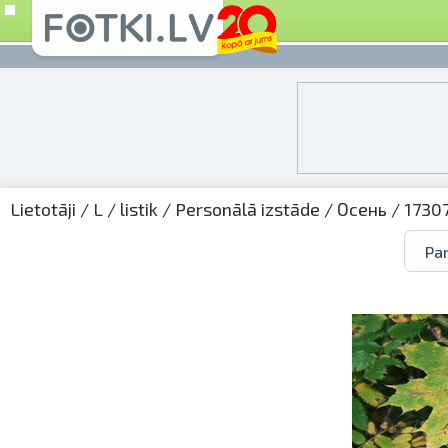
Lietotāji
/
L
/
listik
/
Personālā izstāde
/
Осень
/ 17307
Par