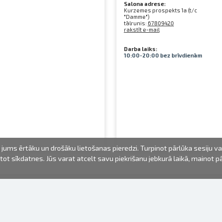
Salona adrese:
Kurzemes prospekts 1a (t/c
"Damme")
tālrunis:
67809420
rakstīt e-mail
Darba laiks:
10:00-20:00 bez brīvdienām
jums ērtāku un drošāku lietošanas pieredzi. Turpinot pārlūka sesiju v
mantot sīkdatnes. Jūs varat atcelt savu piekrišanu jebkurā laikā, mainot 