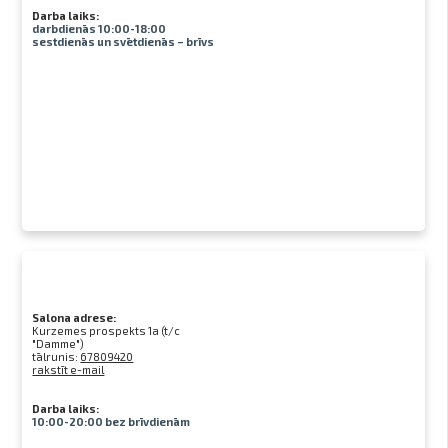
Darba laiks:
darbdienās 10:00-18:00
sestdienās un svētdienās – brīvs
Salona adrese:
Kurzemes prospekts 1a (t/c
"Damme")
tālrunis:
67809420
rakstīt e-mail
Darba laiks:
10:00-20:00 bez brīvdienām