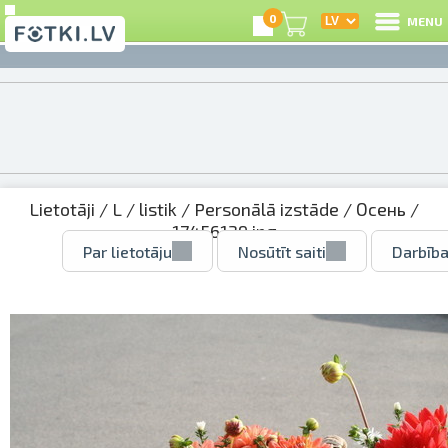
0
MENU
Lietotāji
/
L
/
listik
/
Personālā izstāde
/
Осень
/
17456139.jpg
Par lietotāju
Nosūtīt saiti
Darbība