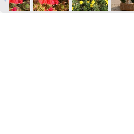
Izdrukas 1h laikā Rīgā – pasūtiet
tiešsaistē
Dažādi formāti un papīra veidi
jūsu foto
Piegāde visā Latvijā vai
saņemšana klātienē