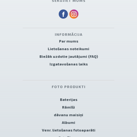
SEKOJIET MUMS
INFORMĀCIJA
Par mums
Lietošanas noteikumi
Biežāk uzdotie jautājumi (FAQ)
Izgatavošanas laiks
FOTO PRODUKTI
Baterijas
Rāmīši
dāvanu maisiņi
Albumi
Venr. lietošanas fotoaparāti