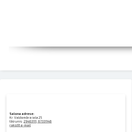
Salona adrese:
Kr. Valdemāra iela 25
tālrunis:
29463111, 67331148
rakstīt e-mail