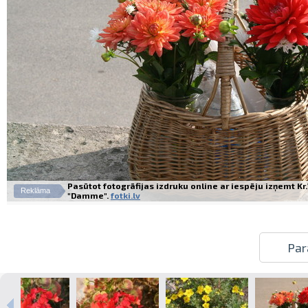
Pasūtot fotogrāfijas izdruku online ar iespēju izņemt K
Reklāma
"Damme".
fotki.lv
Par