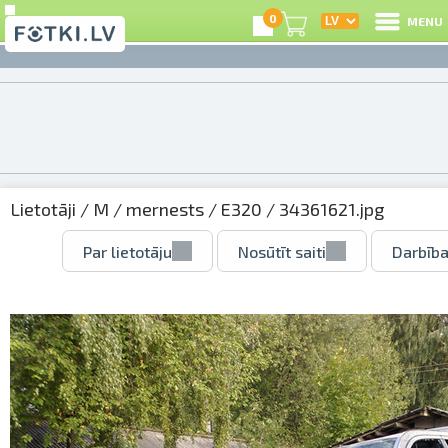
0
MENU
Lietotāji
/
M
/
mernests
/
E320
/ 34361621.jpg
Par lietotāju
Nosūtīt saiti
Darbība