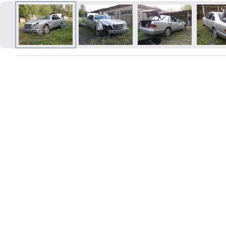
Izdrukas 1h laikā Rīgā – pasūtiet
tiešsaistē
Dažādi formāti un papīra veidi
jūsu foto
Piegāde visā Latvijā vai
saņemšana klātienē