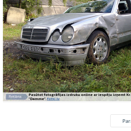
Pasūtot fotogrāfijas izdruku online ar iespēju izņemt K
Reklāma
"Damme".
fotki.lv
Par