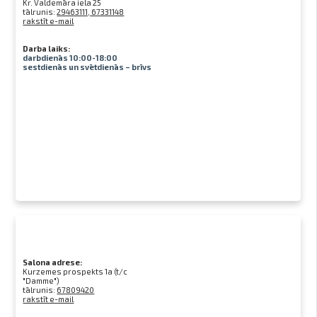
Kr. Valdemāra iela 25
tālrunis:
29463111, 67331148
rakstīt e-mail
Darba laiks:
darbdienās 10:00-18:00
sestdienās un svētdienās – brīvs
Salona adrese:
Kurzemes prospekts 1a (t/c
"Damme")
tālrunis:
67809420
rakstīt e-mail