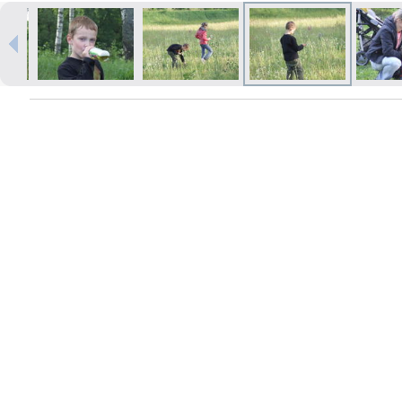
Izdrukas 1h laikā Rīgā – pasūtiet
tiešsaistē
Dažādi formāti un papīra veidi
jūsu foto
Piegāde visā Latvijā vai
saņemšana klātienē