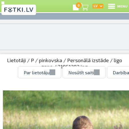
0
MENU
Lietotāji
/
P
/
pinkovska
/
Personālā izstāde
/
ligo
zane
/ 21961393.jpg
Par lietotāju
Nosūtīt saiti
Darbība