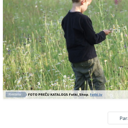
FOTO PREČU KATALOGS Fotki_Shop.
fotki.lv
Reklāma
Par