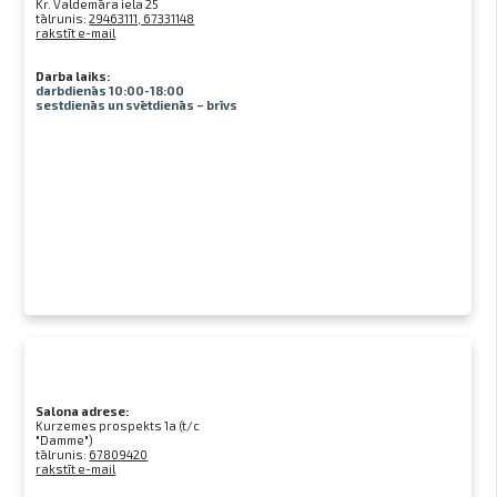
Kr. Valdemāra iela 25
tālrunis:
29463111, 67331148
rakstīt e-mail
Darba laiks:
darbdienās 10:00-18:00
sestdienās un svētdienās – brīvs
Salona adrese:
Kurzemes prospekts 1a (t/c
"Damme")
tālrunis:
67809420
rakstīt e-mail