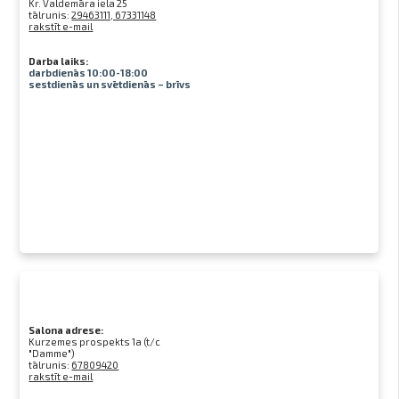
Kr. Valdemāra iela 25
tālrunis:
29463111, 67331148
rakstīt e-mail
Darba laiks:
darbdienās 10:00-18:00
sestdienās un svētdienās – brīvs
Salona adrese:
Kurzemes prospekts 1a (t/c
"Damme")
tālrunis:
67809420
rakstīt e-mail