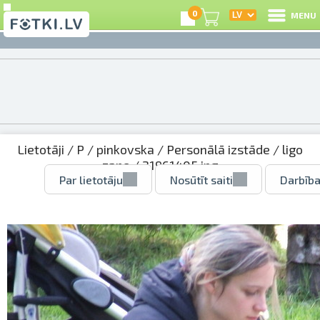
0
MENU
Lietotāji
/
P
/
pinkovska
/
Personālā izstāde
/
ligo
zane
/ 21961405.jpg
Par lietotāju
Nosūtīt saiti
Darbība