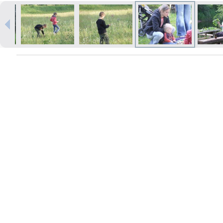
Izdrukas 1h laikā Rīgā – pasūtiet
tiešsaistē
Dažādi formāti un papīra veidi
jūsu foto
Piegāde visā Latvijā vai
saņemšana klātienē