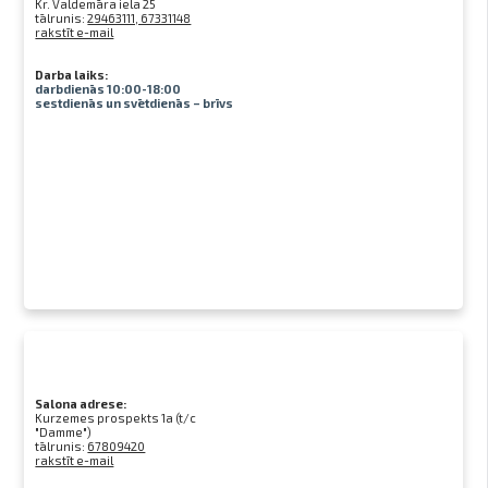
Kr. Valdemāra iela 25
tālrunis:
29463111, 67331148
rakstīt e-mail
Darba laiks:
darbdienās 10:00-18:00
sestdienās un svētdienās – brīvs
Salona adrese:
Kurzemes prospekts 1a (t/c
"Damme")
tālrunis:
67809420
rakstīt e-mail