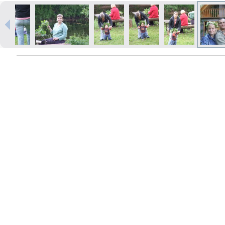
Izdrukas 1h laikā Rīgā – pasūtiet
tiešsaistē
Dažādi formāti un papīra veidi
jūsu foto
Piegāde visā Latvijā vai
saņemšana klātienē