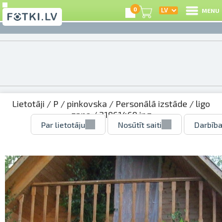
0
MENU
Lietotāji
/
P
/
pinkovska
/
Personālā izstāde
/
ligo
zane
/ 21961469.jpg
Par lietotāju
Nosūtīt saiti
Darbība