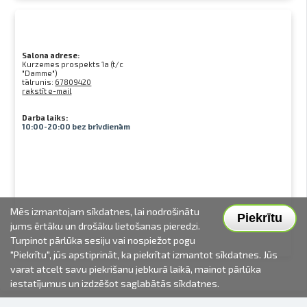
Salona adrese:
Kurzemes prospekts 1a (t/c
"Damme")
tālrunis:
67809420
rakstīt e-mail
Darba laiks:
10:00-20:00 bez brīvdienām
Mēs izmantojam sīkdatnes, lai nodrošinātu
Piekrītu
jums ērtāku un drošāku lietošanas pieredzi.
Turpinot pārlūka sesiju vai nospiežot pogu
"Piekrītu", jūs apstiprināt, ka piekrītat izmantot sīkdatnes. Jūs
varat atcelt savu piekrišanu jebkurā laikā, mainot pārlūka
iestatījumus un izdzēšot saglabātās sīkdatnes.