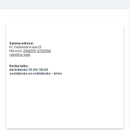
Salona adrese:
Kr. Valdemāra iela 25
tālrunis:
29463111, 67331148
rakstīt e-mail
Darba laiks:
darbdienās 10:00-18:00
sestdienās un svētdienās – brīvs