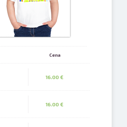
Cena
saistē
foto
ātienē
16.00 €
16.00 €