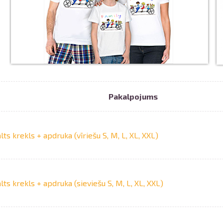
Pakalpojums
Izdrukas 1h laikā Rīgā – pasūtiet tieš
Dažādi formāti un papīra veidi jūsu 
Piegāde visā Latvijā vai saņemšana kl
lts krekls + apdruka (vīriešu S, M, L, XL, XXL)
lts krekls + apdruka (sieviešu S, M, L, XL, XXL)