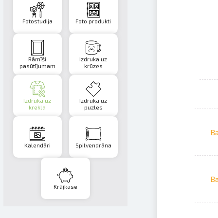
Fotostudija
Foto produkti
Rāmīši
Izdruka uz
pasūtījumam
krūzes
Izdruka uz
Izdruka uz
krekla
puzles
Ba
Kalendāri
Spilvendrāna
Ba
Krājkase