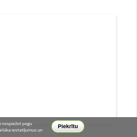
ai nospiežot pogu
Piekrītu
pārlūka iestatījumus un