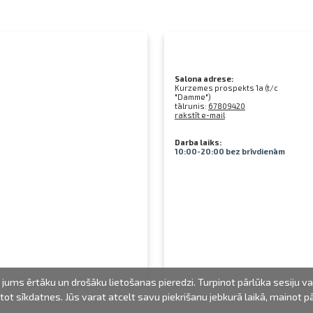
Salona adrese:
Kurzemes prospekts 1a (t/c
"Damme")
tālrunis:
67809420
rakstīt e-mail
Darba laiks:
10:00-20:00 bez brīvdienām
jums ērtāku un drošāku lietošanas pieredzi. Turpinot pārlūka sesiju v
mantot sīkdatnes. Jūs varat atcelt savu piekrišanu jebkurā laikā, mainot 