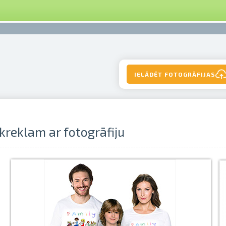
IELĀDĒT FOTOGRĀFIJAS
kreklam ar fotogrāfiju