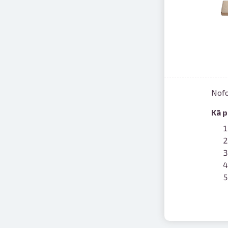
Nofo
Kā p