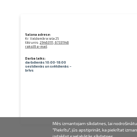
Salona adrese:
Kr. Valdemāra iela 25
tālrunis:
29463111, 67331148
rakstīt e-mail
Darba laiks:
darbdienās 10:00-18:00
sestdienās un svētdienās –
brīvs
Mēs izmantojam sīkdatnes, lai nodrošinātu 
"Piekrītu", jūs apstiprināt, ka piekrītat iz
izdzēšot saglabātās sīkdatnes.