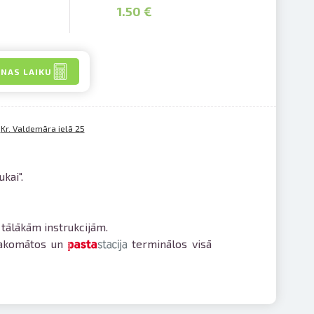
1.50 €
ANAS LAIKU
v
Kr. Valdemāra ielā 25
kai".
t tālākām instrukcijām.
akomātos un
terminālos visā