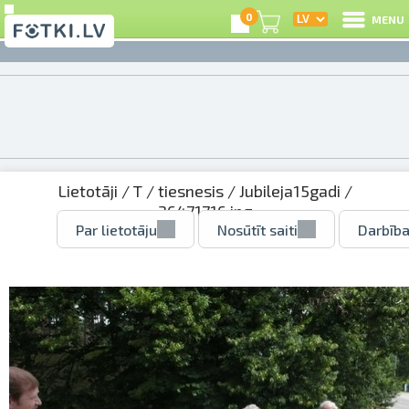
0
MENU
Lietotāji
/
T
/
tiesnesis
/
Jubileja15gadi
/
36471716.jpg
Par lietotāju
Nosūtīt saiti
Darbība