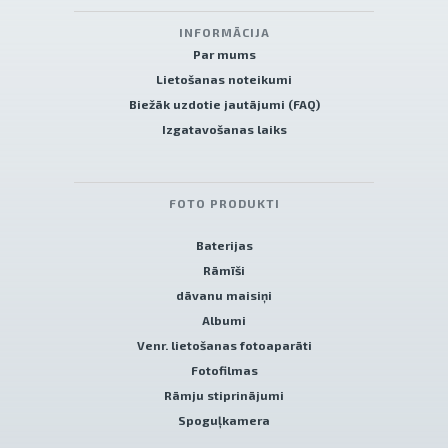
INFORMĀCIJA
Par mums
Lietošanas noteikumi
Biežāk uzdotie jautājumi (FAQ)
Izgatavošanas laiks
FOTO PRODUKTI
Baterijas
Rāmīši
dāvanu maisiņi
Albumi
Venr. lietošanas fotoaparāti
Fotofilmas
Rāmju stiprinājumi
Spoguļkamera