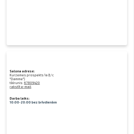
Salona adrese:
Kurzemes prospekts 1a (t/c
"Damme")
tālrunis:
67809420
rakstīt e-mail
Darba laiks:
10:00-20:00 bez brīvdienām