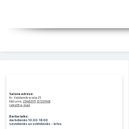
Salona adrese:
Kr. Valdemāra iela 25
tālrunis:
29463111, 67331148
rakstīt e-mail
Darba laiks:
darbdienās 10:00-18:00
sestdienās un svētdienās – brīvs