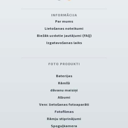
INFORMĀCIJA
Par mums
Lietošanas noteikumi
Biežāk uzdotie jautājumi (FAQ)
Izgatavošanas laiks
FOTO PRODUKTI
Baterijas
Rāmīši
dāvanu maisiņi
Albumi
Venr. lietošanas fotoaparāti
Fotofilmas
Rāmju stiprinājumi
Spoguļkamera