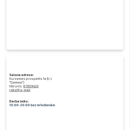
Salona adrese:
Kurzemes prospekts 1a (t/c
"Damme")
tālrunis:
67809420
rakstīt e-mail
Darba laiks:
10:00-20:00 bez brīvdienām