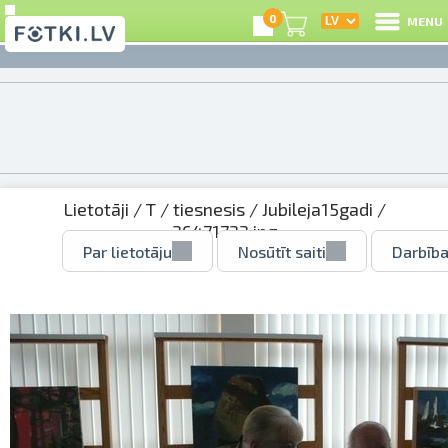
0
MENU
Lietotāji
/
T
/
tiesnesis
/
Jubileja15gadi
/
36471733.jpg
Par lietotāju
Nosūtīt saiti
Darbība