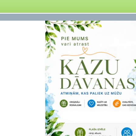
на
ве.
а