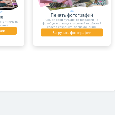
Печать фотографий
ле
Оживи свои лучшие фотографии на
ть – печать
фотобумаге, ведь это самый надёжный
афией.
способ сохранить воспоминания.
фии
Загрузить фотографии