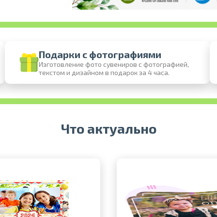
Подарки с фотографиями
Изготовление фото сувениров с фотографией,
текстом и дизайном в подарок за 4 часа.
Печать в течение 1 часа в Риге – закажите
Различные форматы и виды бумаги для ваших
Доставка по всей Латвии или самовы
Что актуально