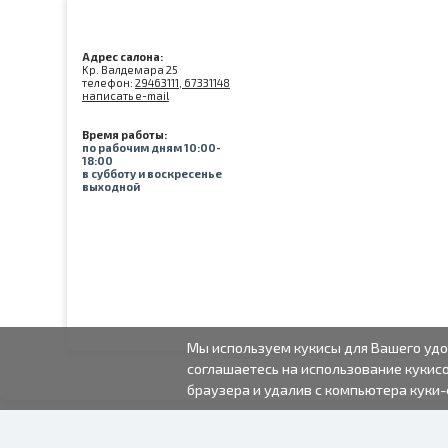
Адрес салона:
Kр. Валдемара 25
телефон:
29463111, 67331148
написать e-mail
Время работы:
по рабочим дням 10:00-
18:00
в субботу и воскресенье
выходной
Мы используем кукисы для Вашего удо
соглашаетесь на использование кукисо
браузера и удалив с компьютера куки