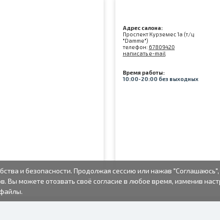
Адрес салона:
Проспект Курземес 1а (т/ц
"Damme")
телефон:
67809420
написать e-mail
Время работы:
10:00-20:00 без выходных
бства и безопасности. Продолжая сессию или нажав "Соглашаюсь",
в. Вы можете отозвать своё согласие в любое время, изменив нас
-файлы.