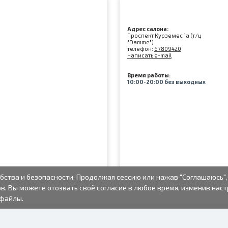
Адрес салона:
Проспект Курземес 1а (т/ц
"Damme")
телефон:
67809420
написать e-mail
Время работы:
10:00-20:00 без выходных
бства и безопасности. Продолжая сессию или нажав "Соглашаюсь",
в. Вы можете отозвать своё согласие в любое время, изменив нас
-файлы.