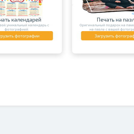
Печать фото
Печать на пазле
Оживи свои лучшие фо
альный подарок на память – печать
фотобумаге, ведь это с
а пазле с вашей фотографией.
способ сохранить во
Загрузить фотографии
Загрузить фото