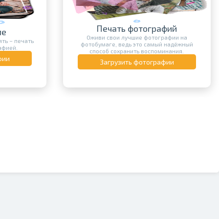
графий
Печать на майке
тографии на
Создайте свою уникальную футболку с
амый надёжный
печатью – с текстом, изображением,
споминания.
логотипом или фотографией.
графии
Загрузить фотографии