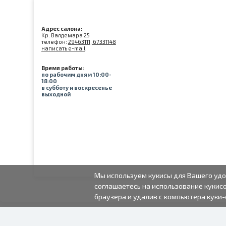
Адрес салона:
Kр. Валдемара 25
телефон:
29463111, 67331148
написать e-mail
Время работы:
по рабочим дням 10:00-
18:00
в субботу и воскресенье
выходной
Мы используем кукисы для Вашего удо
соглашаетесь на использование кукисо
браузера и удалив с компьютера куки