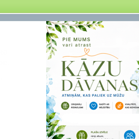
на
ве.
а