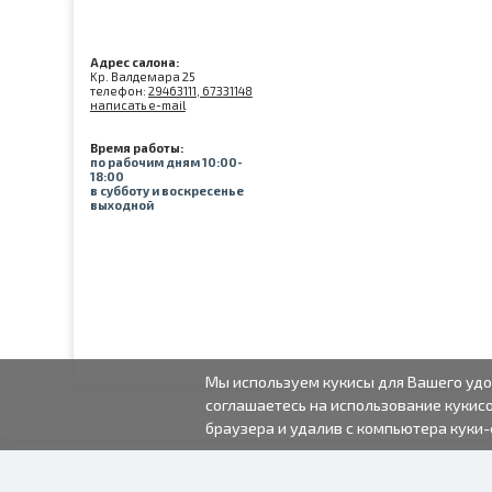
Адрес салона:
Kр. Валдемара 25
телефон:
29463111, 67331148
написать e-mail
Время работы:
по рабочим дням 10:00-
18:00
в субботу и воскресенье
выходной
Мы используем кукисы для Вашего удо
соглашаетесь на использование кукисо
браузера и удалив с компьютера куки