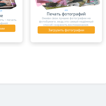
Печать фотографий
ле
Оживи свои лучшие фотографии на
ть – печать
фотобумаге, ведь это самый надёжный
афией.
способ сохранить воспоминания.
фии
Загрузить фотографии