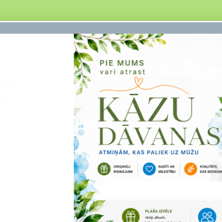
на
ве.
а