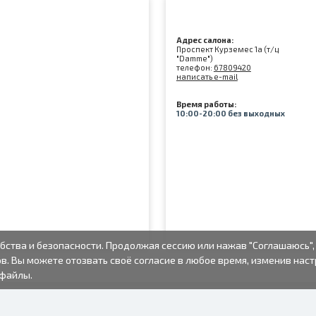
Адрес салона:
Проспект Курземес 1а (т/ц
"Damme")
телефон:
67809420
написать e-mail
Время работы:
10:00-20:00 без выходных
бства и безопасности. Продолжая сессию или нажав "Соглашаюсь",
в. Вы можете отозвать своё согласие в любое время, изменив нас
-файлы.