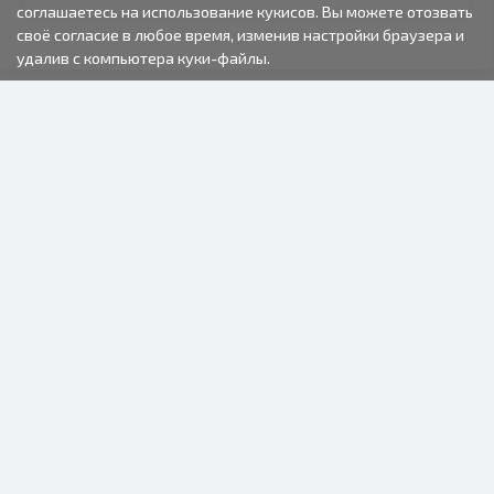
соглашаетесь на использование кукисов. Вы можете отозвать
своё согласие в любое время, изменив настройки браузера и
удалив с компьютера куки-файлы.
2000-2026 © Fotki.lv
SIA "FOTKI"
Reģ. Nr. 40003679362
Контакты
ПОДПИСЫВАЙТЕСЬ НА НАС
ИНФОРМАЦИЯ
О нас