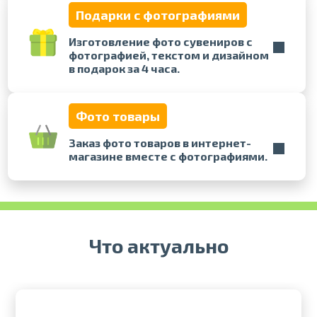
Подарки с фотографиями
Печать в течение 1 часа в Риге –
Изготовление фото сувениров с
закажите онлайн
фотографией, текстом и дизайном
Различные форматы и виды
в подарок за 4 часа.
бумаги для ваших фотографий
Доставка по всей Латвии или
самовывоз
Фото товары
Заказ фото товаров в интернет-
магазине вместе с фотографиями.
Что актуально