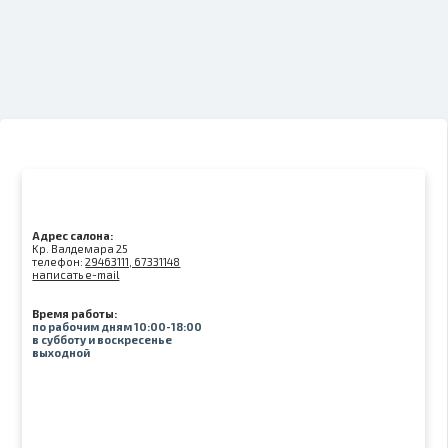
Адрес салона:
Kр. Валдемара 25
телефон:
29463111, 67331148
написать e-mail
Время работы:
по рабочим дням 10:00-18:00
в субботу и воскресенье
выходной