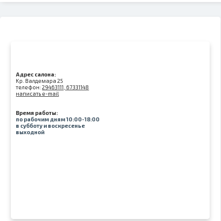
Адрес салона:
Kр. Валдемара 25
телефон:
29463111, 67331148
написать e-mail
Время работы:
по рабочим дням 10:00-18:00
в субботу и воскресенье
выходной