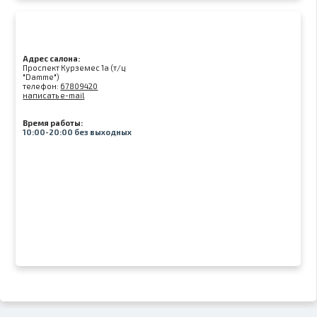
Адрес салона:
Проспект Курземес 1а (т/ц
"Damme")
телефон:
67809420
написать e-mail
Время работы:
10:00-20:00 без выходных