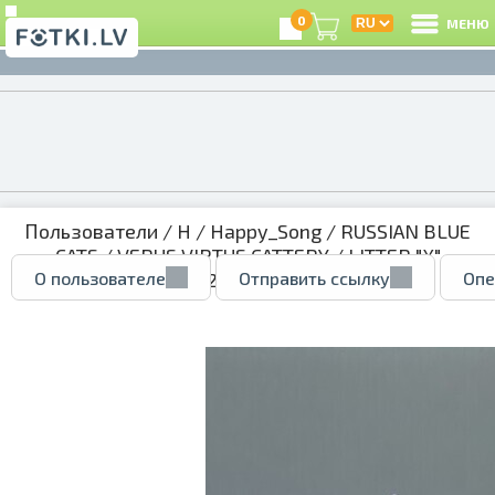
0
МЕНЮ
Пользователи
/
H
/
Happy_Song
/
RUSSIAN BLUE
CATS
/
VERUS VIRTUS CATTERY
/
LITTER "X"
О пользователе
Отправить ссылку
Опе
04.07.2022
/ 51943353.jpg