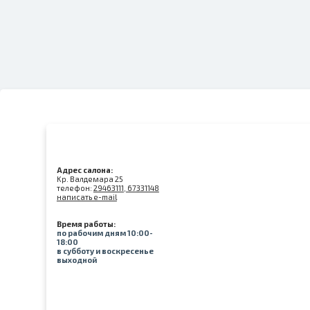
Адрес салона:
Kр. Валдемара 25
телефон:
29463111, 67331148
написать e-mail
Время работы:
по рабочим дням 10:00-
18:00
в субботу и воскресенье
выходной