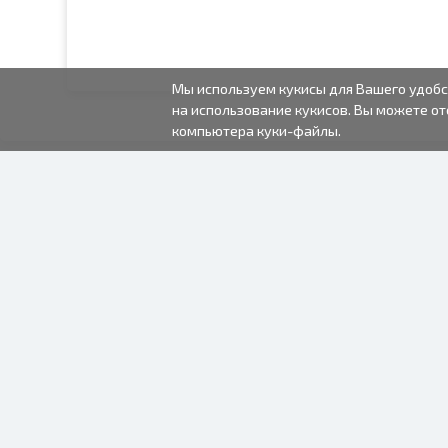
Мы используем кукисы для Вашего удобс
на использование кукисов. Вы можете от
компьютера куки-файлы.
2000-2026 © Fotki.lv
SIA "FOTKI"
Reģ. Nr. 40003679362
Контакты
ПОДПИСЫВАЙТЕСЬ НА
НАС