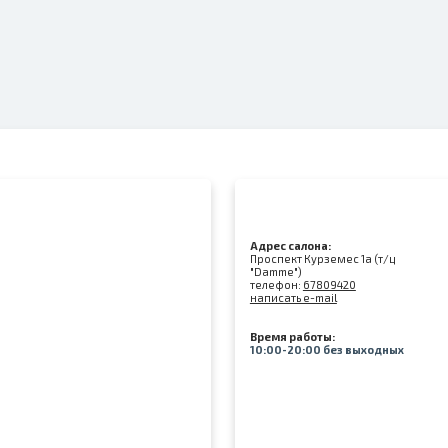
Адрес салона:
Проспект Курземес 1а (т/ц
"Damme")
телефон:
67809420
написать e-mail
Время работы:
10:00-20:00 без выходных