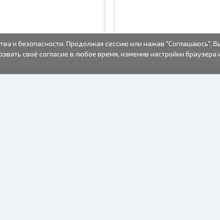
тва и безопасности. Продолжая сессию или нажав "Соглашаюсь", В
озвать своё согласие в любое время, изменив настройки браузера 
ФОТО ТОВАРЫ
ИНФОРМАЦИЯ
О нас
Батарейки
Условия пользования
Рамки для фото
Часто задаваемые вопросы
Подарочные пакеты
(FAQ)
Альбомы
Время изготовления
Одноразовый
фотоаппарат