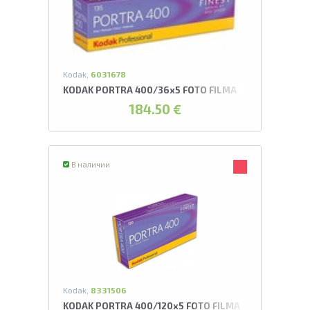
А
Проведите, что
Kodak,
6031678
KODAK PORTRA 400/36x5 FOTO FILMA
184.50 €
В наличии
Kodak,
8331506
KODAK PORTRA 400/120x5 FOTO FILMA