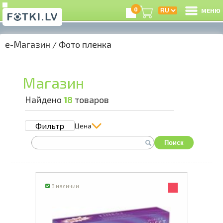
0
МЕНЮ
e-Магазин
/
Фото пленка
В
Р
Магазин
З
Найдено
18
товаров
Фильтр
Цена
e
Поиск
К
Ц
В наличии
А