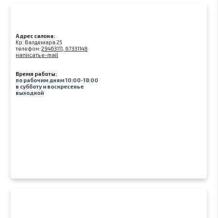
Адрес салона:
Kр. Валдемара 25
телефон:
29463111, 67331148
написать e-mail
Время работы:
по рабочим дням 10:00-18:00
в субботу и воскресенье
выходной