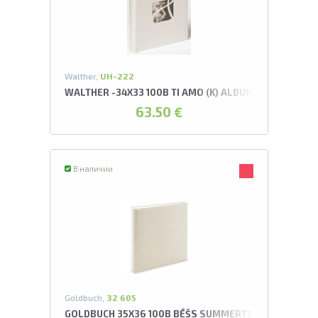
А
Проведите, что
Walther,
UH-222
WALTHER -34X33 100B TI AMO (K) ALBUMS*
63.50 €
В наличии
Goldbuch,
32 605
GOLDBUCH 35X36 100B BĒŠS SUMMERTIME ALBUMS