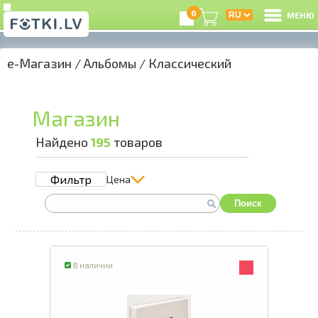
0
МЕНЮ
e-Магазин
/
Альбомы
/
Классический
В
Р
Магазин
З
Найдено
195
товаров
Фильтр
Цена
e
Поиск
К
Ц
В наличии
А