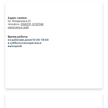
Адрес салона:
Kр. Валдемара 25
телефон:
29463111, 67331148
написать e-mail
Время работы:
по рабочим дням 10:00-18:00
в субботу и воскресенье
выходной