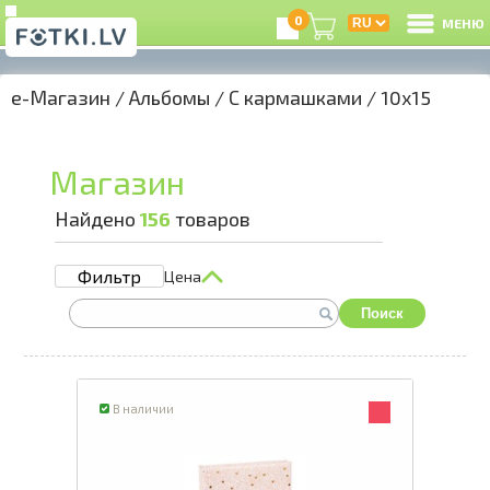
0
МЕНЮ
e-Магазин
/
Альбомы
/
С кармашками
/
10x15
В
Р
Магазин
З
Найдено
156
товаров
Фильтр
Цена
e
Поиск
К
Ц
В наличии
А