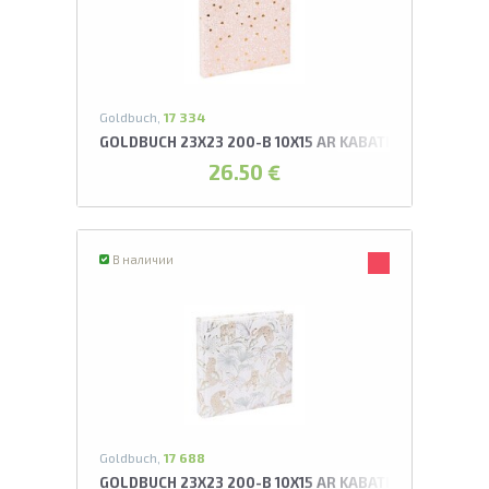
А
Проведите, что
Goldbuch,
17 334
GOLDBUCH 23X23 200-B 10X15 AR KABATIŅĀM FINAME
26.50 €
В наличии
Goldbuch,
17 688
GOLDBUCH 23X23 200-B 10X15 AR KABATIŅĀM FELINO