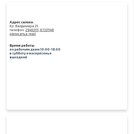
Адрес салона:
Kр. Валдемара 25
телефон:
29463111, 67331148
написать e-mail
Время работы:
по рабочим дням 10:00-18:00
в субботу и воскресенье
выходной