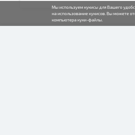
Мы используем кукисы для Вашего удобс
на использование кукисов. Вы можете от
компьютера куки-файлы.
2000-2026 © Fotki.lv
SIA "FOTKI"
Reģ. Nr. 40003679362
Контакты
ПОДПИСЫВАЙТЕСЬ НА
НАС