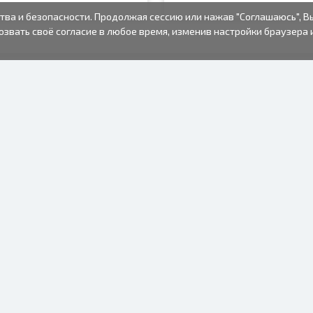
тва и безопасности. Продолжая сессию или нажав "Соглашаюсь", В
озвать своё согласие в любое время, изменив настройки браузера 
ФОТО ТОВАРЫ
ИНФОРМАЦИЯ
О нас
Батарейки
Условия пользования
Рамки для фото
Часто задаваемые вопросы
Подарочные пакеты
(FAQ)
Альбомы
Время изготовления
Одноразовый
фотоаппарат
Фото пленка
Крепления для рамок
Зеркальная камера