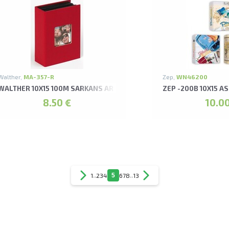
Walther,
MA-357-R
Zep,
WN46200
LBUMS
WALTHER 10X15 100M SARKANS AR KABATIŅĀM FUN ALBUMS
ZEP -200B 10X15 
8.50 €
10.00
1
..
2
3
4
5
6
7
8
..
13