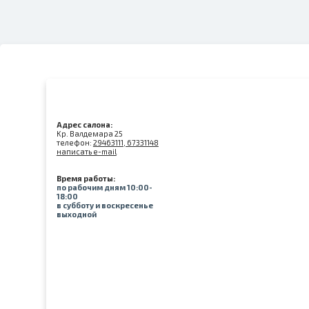
Адрес салона:
Kр. Валдемара 25
телефон:
29463111, 67331148
написать e-mail
Время работы:
по рабочим дням 10:00-
18:00
в субботу и воскресенье
выходной