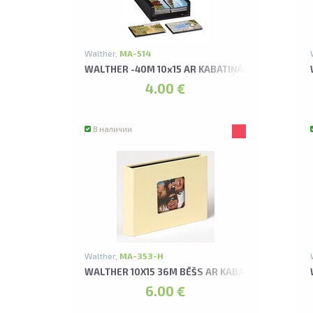
Walther,
MA-514
WALTHER -40M 10x15 AR KABATIŅĀM 6 KRĀSAS A
4.00 €
В наличии
Walther,
MA-353-H
WALTHER 10X15 36M BĒŠS AR KABATIŅĀM FUN AL
6.00 €