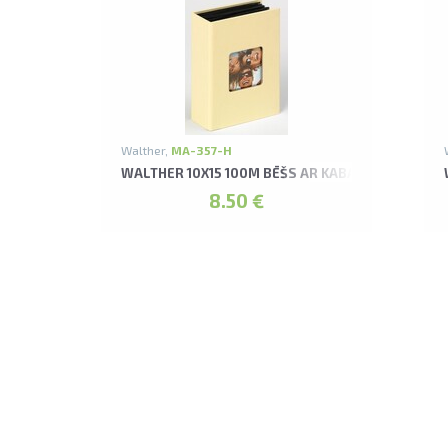
Walther,
MA-357-H
WALTHER 10X15 100M BĒŠS AR KABATIŅĀM FUN A
8.50 €