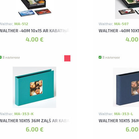
Walther,
MA-512
Walther,
MA-507
SORTI HOLIDAY ALBUMS
WALTHER -40M 10x15 AR KABATIŅĀM 6 KRĀSAS ASORTI HEARTS II A
WALTHER -40M 10X1
4.00 €
4.00
В наличии
В наличии
Walther,
MA-353-K
Walther,
MA-353-L
BUMS
WALTHER 10X15 36M ZAĻŠ AR KABATIŅĀM FUN ALBUMS
WALTHER 10X15 36
6.00 €
6.00