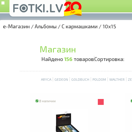
e-Магазин
/
Альбомы
/
С кармашками
/
10x15
Магазин
Найдено
156
товаров
Сортировка:
ARYCA
GEDEON
GOLDBUCH
POLDOM
WALTHER
ZE
В наличии