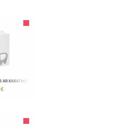
15 AR KABATIŅĀM HEARTING ALBUMS
 €