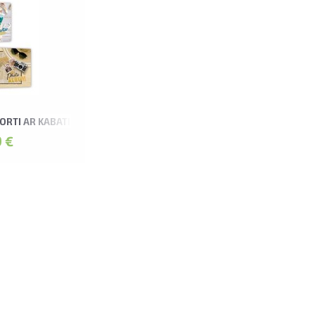
ASORTI AR KABATIŅĀM WANDERLUST ALBUMS
 €