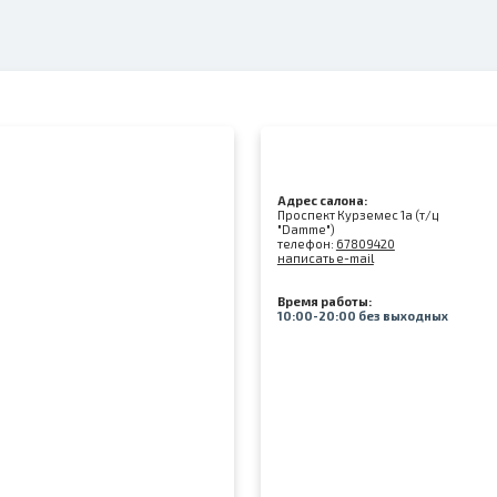
Адрес салона:
Проспект Курземес 1а (т/ц
"Damme")
телефон:
67809420
написать e-mail
Время работы:
10:00-20:00 без выходных