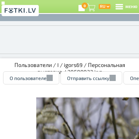
0
МЕНЮ
Пользователи
/
I
/
igors69
/
Персональная
выставка
/ 30509033.jpg
О пользователе
Отправить ссылку
Опе