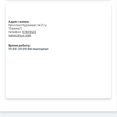
Адрес салона:
Проспект Курземес 1а (т/ц
"Damme")
телефон:
67809420
написать e-mail
Время работы:
10:00-20:00 без выходных