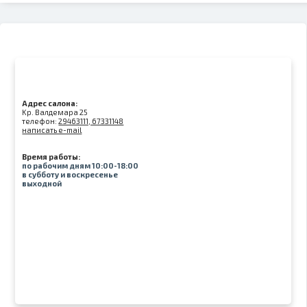
Адрес салона:
Kр. Валдемара 25
телефон:
29463111, 67331148
написать e-mail
Время работы:
по рабочим дням 10:00-18:00
в субботу и воскресенье
выходной