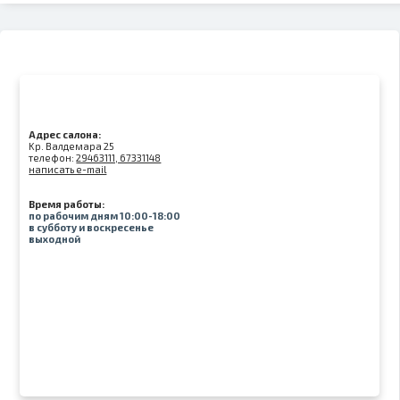
Адрес салона:
Kр. Валдемара 25
телефон:
29463111, 67331148
написать e-mail
Время работы:
по рабочим дням 10:00-18:00
в субботу и воскресенье
выходной