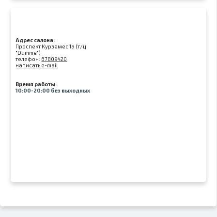
Адрес салона:
Проспект Курземес 1а (т/ц
"Damme")
телефон:
67809420
написать e-mail
Время работы:
10:00-20:00 без выходных