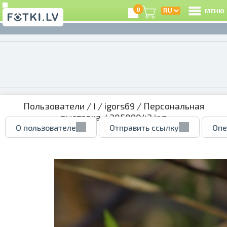
0
МЕНЮ
Пользователи
/
I
/
igors69
/
Персональная
выставка
/ 30509043.jpg
О пользователе
Отправить ссылку
Опе