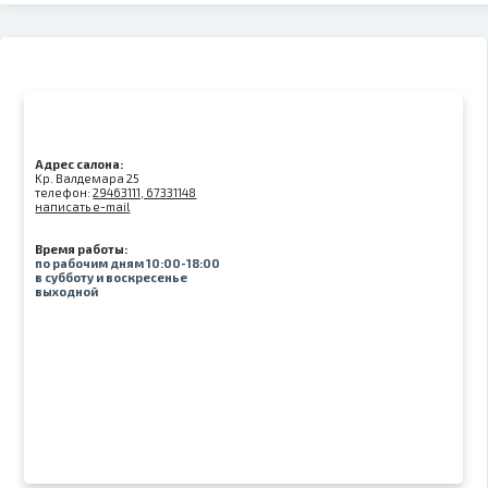
Адрес салона:
Kр. Валдемара 25
телефон:
29463111, 67331148
написать e-mail
Время работы:
по рабочим дням 10:00-18:00
в субботу и воскресенье
выходной