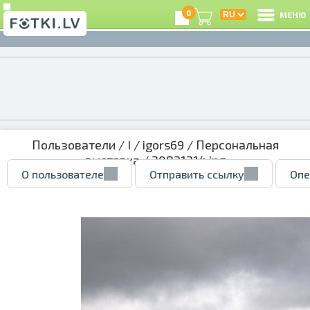
0
МЕНЮ
Пользователи
/
I
/
igors69
/
Персональная
выставка
/ 30831314.jpg
О пользователе
Отправить ссылку
Опе