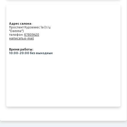
Адрес салона:
Проспект Курземес 1а (т/ц
"Damme")
телефон:
67809420
написать e-mail
Время работы:
10:00-20:00 без выходных