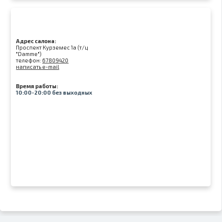
Адрес салона:
Проспект Курземес 1а (т/ц
"Damme")
телефон:
67809420
написать e-mail
Время работы:
10:00-20:00 без выходных