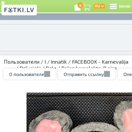
0
МЕНЮ
Пользователи
/
I
/
innatik
/
FACEBOOK - Karnevalija
/
Dzīvnieki
/
Pele
/ Peles komplekts. 8 eiro
О пользователе
Отправить ссылку
Опе