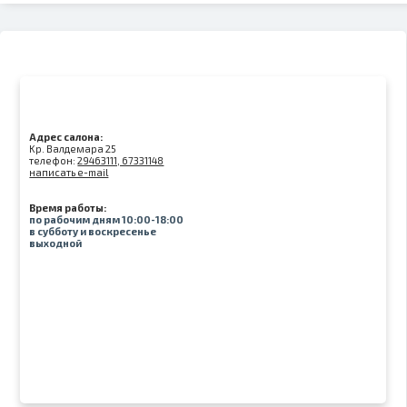
Адрес салона:
Kр. Валдемара 25
телефон:
29463111, 67331148
написать e-mail
Время работы:
по рабочим дням 10:00-18:00
в субботу и воскресенье
выходной