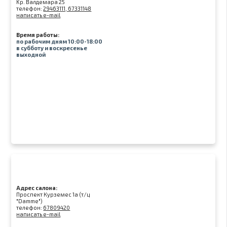
Kр. Валдемара 25
телефон:
29463111, 67331148
написать e-mail
Время работы:
по рабочим дням 10:00-18:00
в субботу и воскресенье
выходной
Адрес салона:
Проспект Курземес 1а (т/ц
"Damme")
телефон:
67809420
написать e-mail