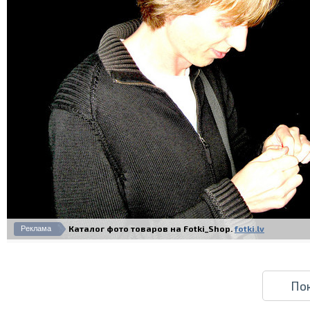
Каталог фото товаров на Fotki_Shop.
fotki.lv
Реклама
По