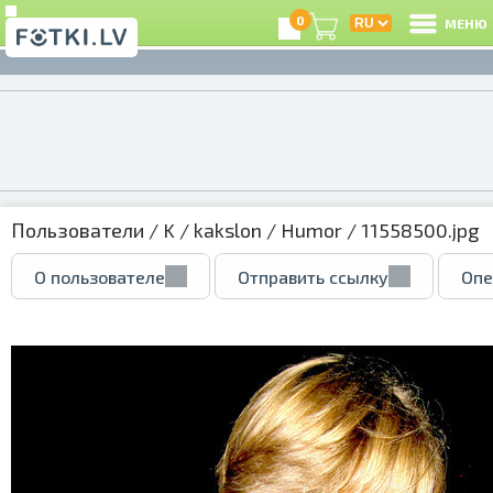
0
МЕНЮ
Пользователи
/
K
/
kakslon
/
Humor
/ 11558500.jpg
О пользователе
Отправить ссылку
Опе