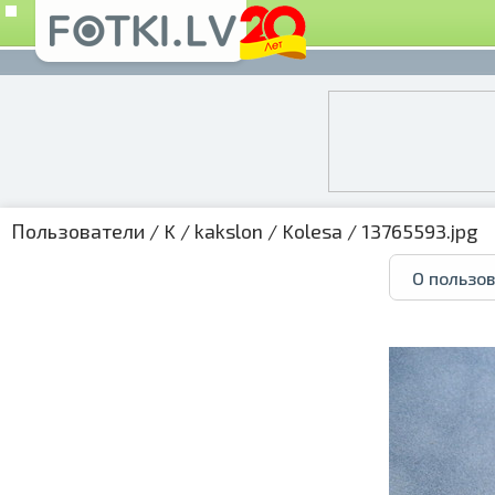
Пользователи
/
K
/
kakslon
/
Kolesa
/ 13765593.jpg
О пользо