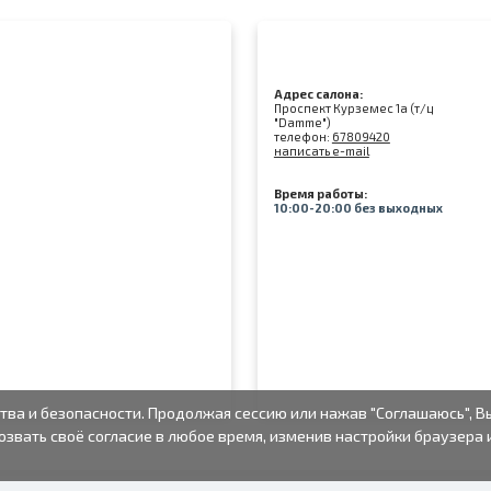
Адрес салона:
Проспект Курземес 1а (т/ц
"Damme")
телефон:
67809420
написать e-mail
Время работы:
10:00-20:00 без выходных
тва и безопасности. Продолжая сессию или нажав "Соглашаюсь", В
озвать своё согласие в любое время, изменив настройки браузера 