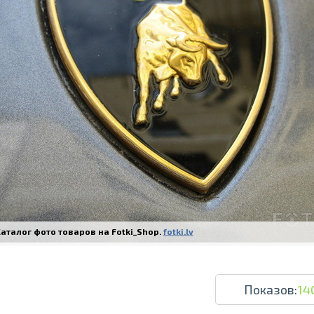
Печать в течение 1 часа в Риге – закаж
Различные форматы и виды бумаги для ваш
Доставка по всей Латвии или само
аталог фото товаров на Fotki_Shop.
fotki.lv
Показов:
14