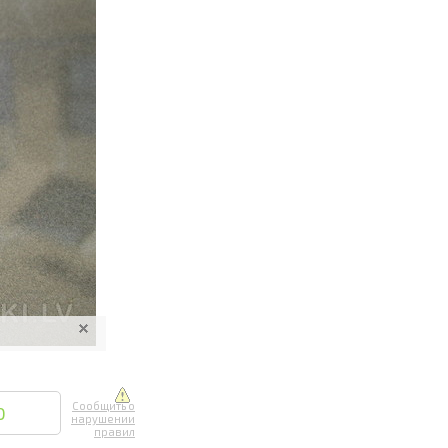
ите онлайн
их фотографий
вывоз
Сообщить о
0
нарушении
правил