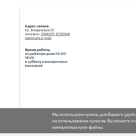
Адрес салона:
Kр. Валдемара 25
телефон:
29463111, 67331148
написать e-mail
Время работы:
по рабочим дням 10:00-
18:00
в субботу и воскресенье
выходной
Мы используем кукисы для Вашего удобс
на использование кукисов. Вы можете от
компьютера куки-файлы.