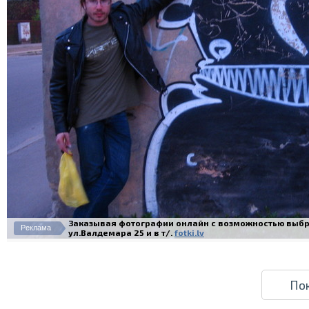
Заказывая фотографии онлайн с возможностью выбра
Реклама
ул.Валдемара 25 и в т/.
fotki.lv
По