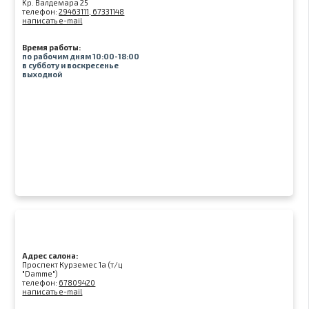
Kр. Валдемара 25
телефон:
29463111, 67331148
написать e-mail
Время работы:
по рабочим дням 10:00-18:00
в субботу и воскресенье
выходной
Адрес салона:
Проспект Курземес 1а (т/ц
"Damme")
телефон:
67809420
написать e-mail