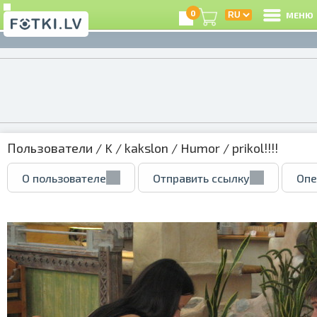
0
МЕНЮ
Пользователи
/
K
/
kakslon
/
Humor
/ prikol!!!!
О пользователе
Отправить ссылку
Опе