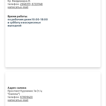
Kр. Валдемара 25
телефон:
29463111, 67331148
написать e-mail
Время работы:
по рабочим дням 10:00-18:00
в субботу и воскресенье
выходной
Адрес салона:
Проспект Курземес 1а (т/ц
"Damme")
телефон:
67809420
написать e-mail