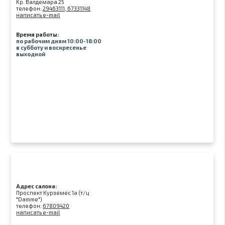
Kр. Валдемара 25
телефон:
29463111, 67331148
написать e-mail
Время работы:
по рабочим дням 10:00-18:00
в субботу и воскресенье
выходной
Адрес салона:
Проспект Курземес 1а (т/ц
"Damme")
телефон:
67809420
написать e-mail