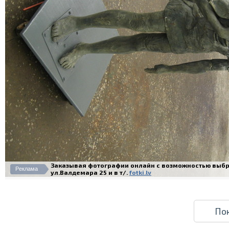
Заказывая фотографии онлайн с возможностью выбра
Реклама
ул.Валдемара 25 и в т/.
fotki.lv
По