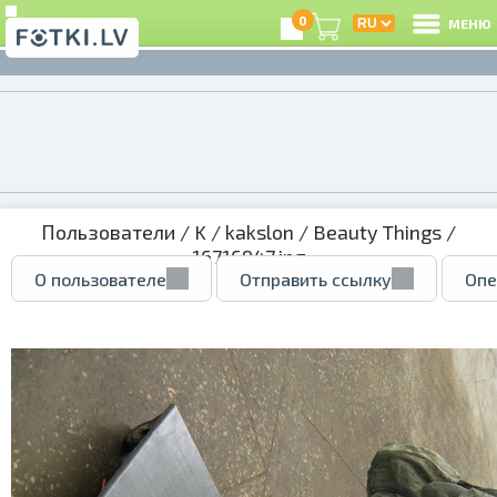
0
МЕНЮ
Пользователи
/
K
/
kakslon
/
Beauty Things
/
16716947.jpg
О пользователе
Отправить ссылку
Опе