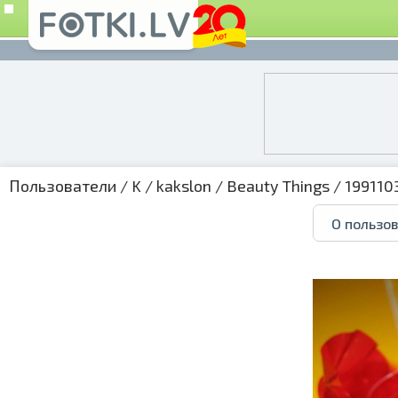
Пользователи
/
K
/
kakslon
/
Beauty Things
/ 199110
О пользо