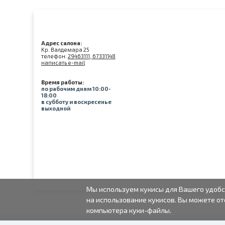
Адрес салона:
Kр. Валдемара 25
телефон:
29463111, 67331148
написать e-mail
Время работы:
по рабочим дням 10:00-
18:00
в субботу и воскресенье
выходной
Мы используем кукисы для Вашего удобс
на использование кукисов. Вы можете от
компьютера куки-файлы.