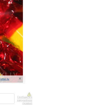
ите онлайн
их фотографий
вывоз
fotki.lv
Сообщить о
нарушении
правил