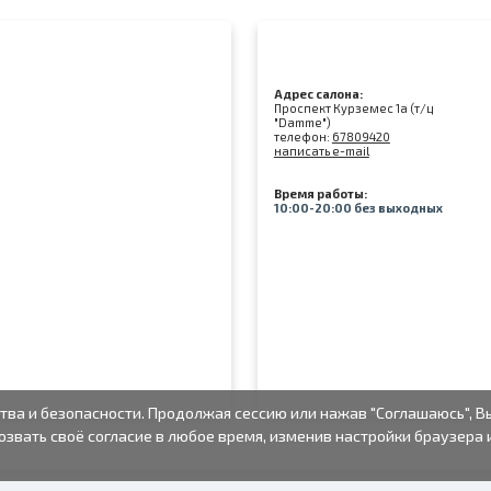
Адрес салона:
Проспект Курземес 1а (т/ц
"Damme")
телефон:
67809420
написать e-mail
Время работы:
10:00-20:00 без выходных
тва и безопасности. Продолжая сессию или нажав "Соглашаюсь", В
озвать своё согласие в любое время, изменив настройки браузера 