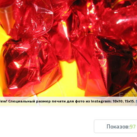
Печать в течение 1 часа в Риге – закаж
Различные форматы и виды бумаги для ваш
Доставка по всей Латвии или само
ew! Специальный размер печати для фото из Instagram: 10x10; 15x15.
Показов:
97