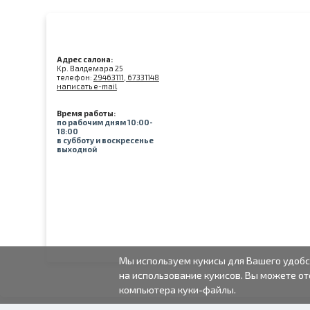
Адрес салона:
Kр. Валдемара 25
телефон:
29463111, 67331148
написать e-mail
Время работы:
по рабочим дням 10:00-
18:00
в субботу и воскресенье
выходной
Мы используем кукисы для Вашего удобс
на использование кукисов. Вы можете от
компьютера куки-файлы.