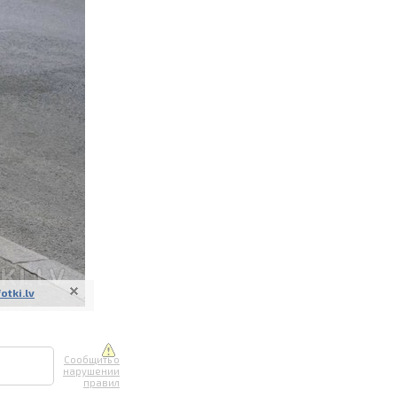
ите онлайн
их фотографий
вывоз
fotki.lv
Сообщить о
нарушении
правил