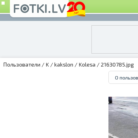
Пользователи
/
K
/
kakslon
/
Kolesa
/ 21630785.jpg
О пользо