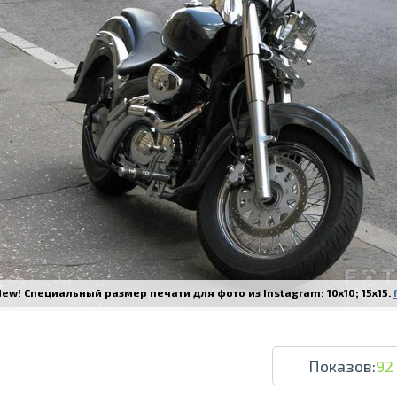
Печать в течение 1 часа в Риге – закаж
Различные форматы и виды бумаги для ваш
Доставка по всей Латвии или само
ew! Специальный размер печати для фото из Instagram: 10x10; 15x15.
Показов:
92