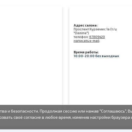
Адрес салона:
Проспект Курземес 1а (т/ц
"Damme")
телефон:
67809420
написать e-mail
Время работы:
10:00-20:00 без выходных
тва и безопасности. Продолжая сессию или нажав "Соглашаюсь", В
озвать своё согласие в любое время, изменив настройки браузера 