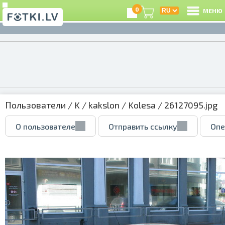
0
МЕНЮ
Пользователи
/
K
/
kakslon
/
Kolesa
/ 26127095.jpg
О пользователе
Отправить ссылку
Опе