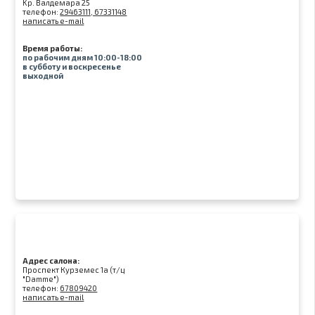
Kр. Валдемара 25
телефон:
29463111, 67331148
написать e-mail
Время работы:
по рабочим дням 10:00-18:00
в субботу и воскресенье
выходной
Адрес салона:
Проспект Курземес 1а (т/ц
"Damme")
телефон:
67809420
написать e-mail