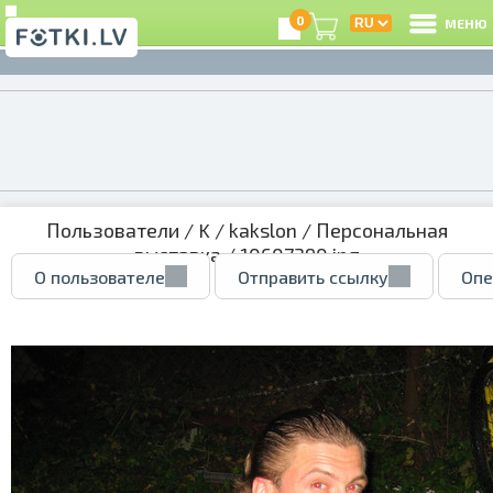
0
МЕНЮ
Пользователи
/
K
/
kakslon
/
Персональная
выставка
/ 10607390.jpg
О пользователе
Отправить ссылку
Опе