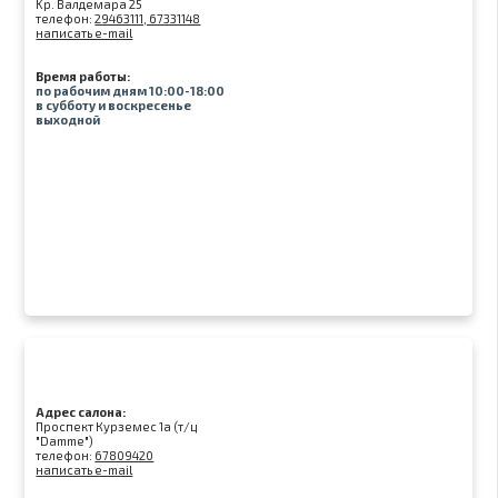
Kр. Валдемара 25
телефон:
29463111, 67331148
написать e-mail
Время работы:
по рабочим дням 10:00-18:00
в субботу и воскресенье
выходной
Адрес салона:
Проспект Курземес 1а (т/ц
"Damme")
телефон:
67809420
написать e-mail