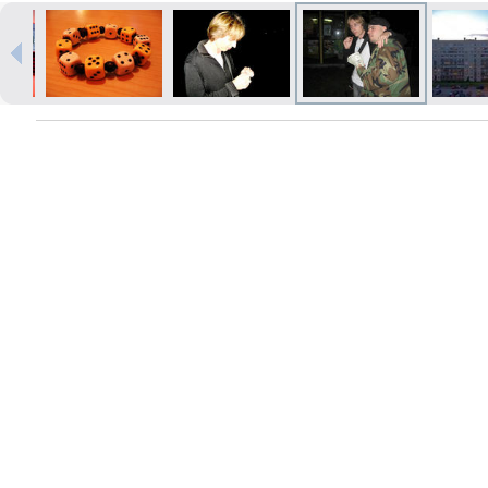
Печать в течение 1 часа в Риге –
закажите онлайн
Различные форматы и виды
бумаги для ваших фотографий
Доставка по всей Латвии или
самовывоз