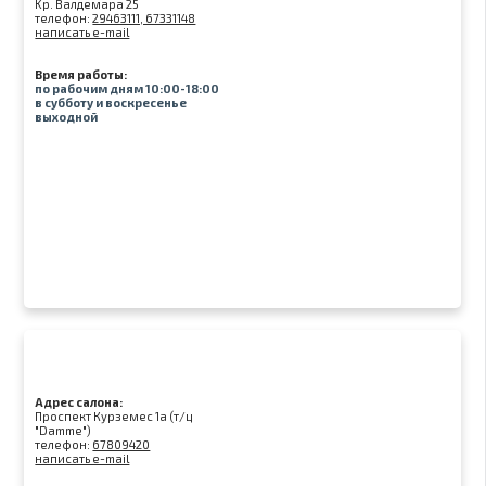
Kр. Валдемара 25
телефон:
29463111, 67331148
написать e-mail
Время работы:
по рабочим дням 10:00-18:00
в субботу и воскресенье
выходной
Адрес салона:
Проспект Курземес 1а (т/ц
"Damme")
телефон:
67809420
написать e-mail