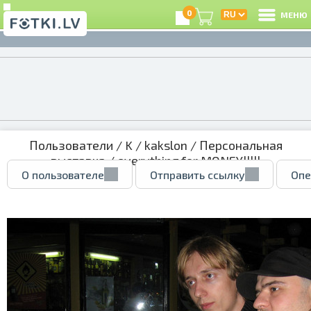
0
МЕНЮ
Пользователи
/
K
/
kakslon
/
Персональная
выставка
/ everything for MONEY!!!!!
О пользователе
Отправить ссылку
Опе