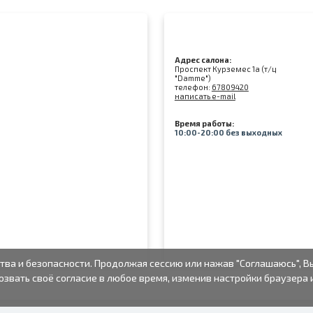
Адрес салона:
Проспект Курземес 1а (т/ц
"Damme")
телефон:
67809420
написать e-mail
Время работы:
10:00-20:00 без выходных
тва и безопасности. Продолжая сессию или нажав "Соглашаюсь", В
озвать своё согласие в любое время, изменив настройки браузера 