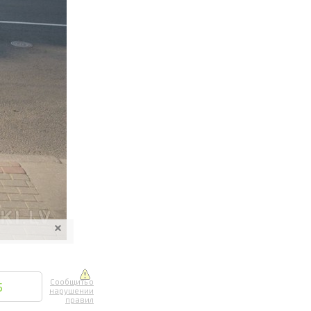
ите онлайн
их фотографий
вывоз
Сообщить о
5
нарушении
правил