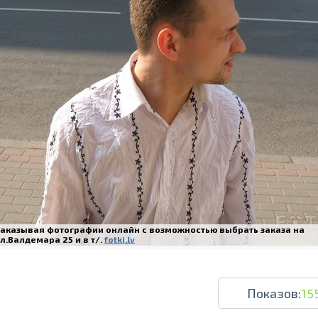
Печать в течение 1 часа в Риге – закаж
Различные форматы и виды бумаги для ваш
Доставка по всей Латвии или само
Заказывая фотографии онлайн с возможностью выбрать заказа на
л.Валдемара 25 и в т/.
fotki.lv
Показов:
15