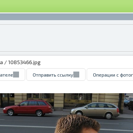
ка
/ 10853466.jpg
вателе
Отправить ссылку
Операции с фото