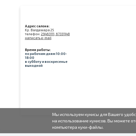
Адрес салона:
Kр. Валдемара 25
телефон:
29463111, 67331148
написать e-mail
Время работы:
по рабочим дням 10:00-
18:00
в субботу и воскресенье
выходной
Мы используем кукисы для Вашего удобс
на использование кукисов. Вы можете от
компьютера куки-файлы.