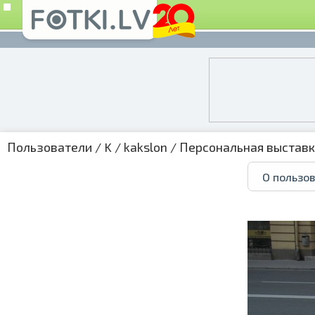
Пользователи
/
K
/
kakslon
/
Персональная выстав
О пользо