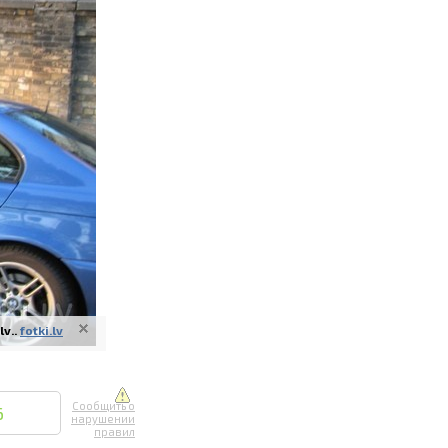
ите онлайн
их фотографий
вывоз
v..
fotki.lv
Сообщить о
6
нарушении
правил