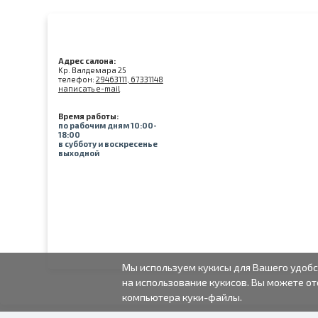
Адрес салона:
Kр. Валдемара 25
телефон:
29463111, 67331148
написать e-mail
Время работы:
по рабочим дням 10:00-
18:00
в субботу и воскресенье
выходной
Мы используем кукисы для Вашего удобс
на использование кукисов. Вы можете от
компьютера куки-файлы.