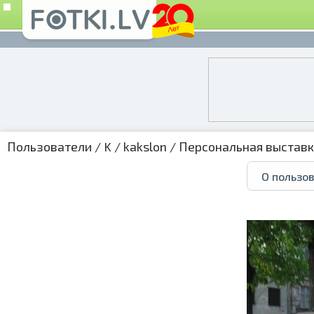
Пользователи
/
K
/
kakslon
/
Персональная выстав
О пользо