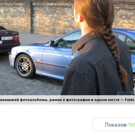
Печать в течение 1 часа в Риге – закаж
Различные форматы и виды бумаги для ваш
Доставка по всей Латвии или само
аказывай фотоальбомы, рамки и фотографии в одном месте — Fotki.l
Показов:
16