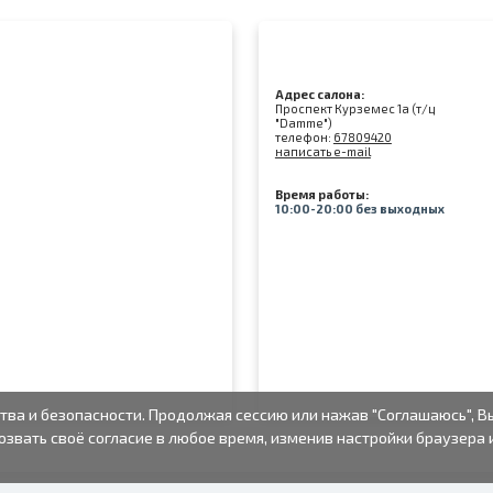
Адрес салона:
Проспект Курземес 1а (т/ц
"Damme")
телефон:
67809420
написать e-mail
Время работы:
10:00-20:00 без выходных
тва и безопасности. Продолжая сессию или нажав "Соглашаюсь", В
озвать своё согласие в любое время, изменив настройки браузера 